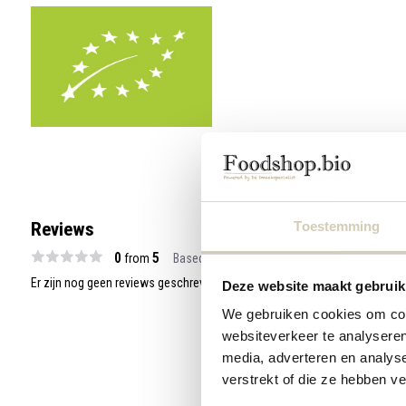
Reviews
Toestemming
0
5
from
Based on 0 reviews
Er zijn nog geen reviews geschreven over dit product..
Deze website maakt gebruik
We gebruiken cookies om cont
websiteverkeer te analyseren
media, adverteren en analys
verstrekt of die ze hebben v