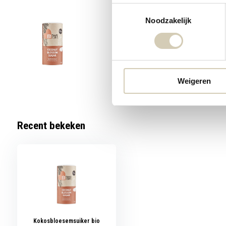
Toestemmingsselectie
Noodzakelijk
BioTod
4,99
9 Op voo
Weigeren
Recent bekeken
Kokosbloesemsuiker bio