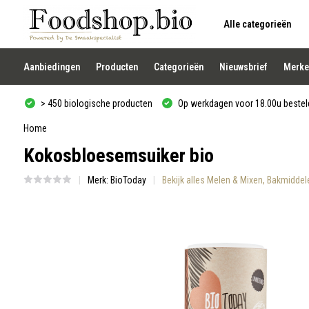
Alle categorieën
Gebruik
de
pijltjes
op
Aanbiedingen
Producten
Categorieën
Nieuwsbrief
Merke
en
neer
om
> 450 biologische producten
Op werkdagen voor 18.00u besteld
een
beschikbaar
resultaat
Home
te
Kokosbloesemsuiker bio
selecteren.
Druk
op
Merk:
BioToday
Bekijk alles Melen & Mixen, Bakmidde
Enter
om
naar
het
geselecteerde
zoekresultaat
te
gaan.
Als
u
met
aanraaktoetsen