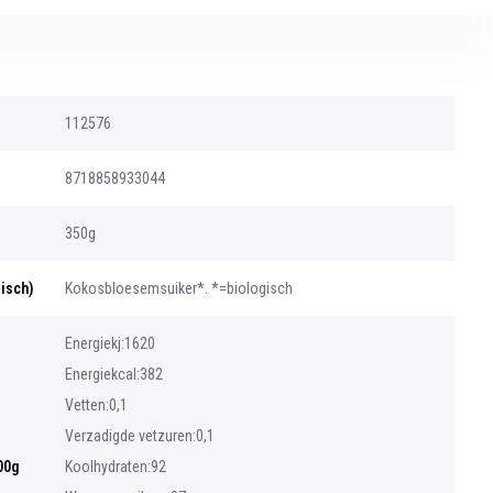
112576
8718858933044
350g
gisch)
Kokosbloesemsuiker*. *=biologisch
Energiekj:1620
Energiekcal:382
Vetten:0,1
Verzadigde vetzuren:0,1
00g
Koolhydraten:92