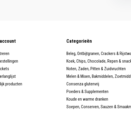
 account
Categorieën
treren
Beleg, Ontbijtgranen, Crackers & Rijstw
bestellingen
Koek, Chips, Chocolade, Repen & snac
ickets
Noten, Zaden, Pitten & Zuidvruchten
erlanglijst
Melen & Mixen, Bakmiddelen, Zoetmidd
lijk producten
Consenza glutenvrij
Poeders & Supplementen
Koude en warme dranken
Soepen, Conserven, Sauzen & Smaak