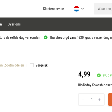
Klantenservice
n
Over ons
, is dezelfde dag verzonden
Thuisbezorgd vanaf €20, gratis verzending in
len, Zoetmiddelen
Vergelijk
4,99
9 Op v
BioToday Kokosbloesem
-
+