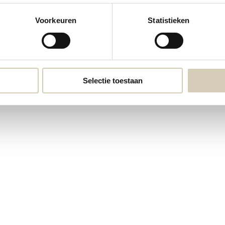
Voorkeuren
Statistieken
ay Kokosbloesemsuiker bio
rraad: De levertijd zal circa 1 tot 3 dagen bedragen!
Selectie toestaan