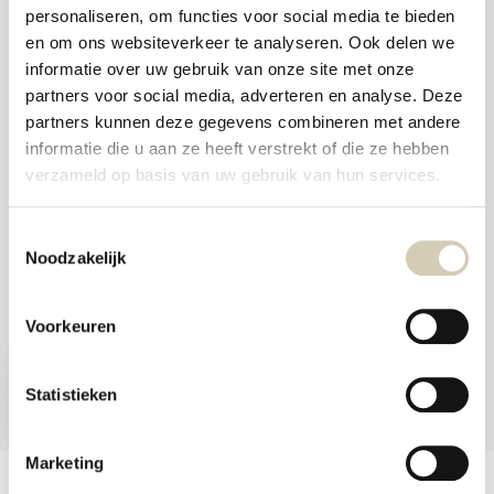
aanr
personaliseren, om functies voor social media te bieden
werk
Foodshop.bio
kunt
en om ons websiteverkeer te analyseren. Ook delen we
u
Foodshop.bio is een initiatief van de Smaakspecialist
informatie over uw gebruik van onze site met onze
touc
en
partners voor social media, adverteren en analyse. Deze
swip
partners kunnen deze gegevens combineren met andere
gebr
webshop@desmaakspecialist.nl
informatie die u aan ze heeft verstrekt of die ze hebben
verzameld op basis van uw gebruik van hun services.
Toestemmingsselectie
Noodzakelijk
Meld je aan voor onze nieuwsbrief en ontvang de beste aanbiedingen en
biologische recepten!
Voorkeuren
Nu inschrijven
Statistieken
* Lees hier de wettelijke beperkingen
Marketing
Klantenservice