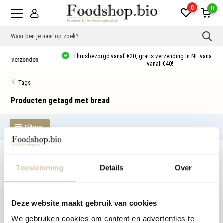
0
0
Gebr
de
pijlt
Thuisbezorgd vanaf €20, gratis verzending in NL vanaf €35, 10% korting
op
vanaf €40!
en
neer
Tags
om
een
besc
Producten getagd met bread
resu
te
sele
Filters
Druk
op
Ente
om
Geen producten gevonden!...
naar
het
Toestemming
Details
Over
gese
zoek
te
gaan
Deze website maakt gebruik van cookies
Als
u
We gebruiken cookies om content en advertenties te
met