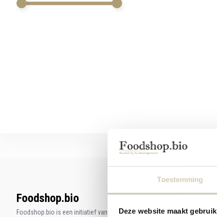
werkt,
kunt
u
touch-
en
swipetekens
gebruiken.
Toestemming
Foodshop.bio
Deze website maakt gebruik
Foodshop.bio is een initiatief van de Smaakspecialist