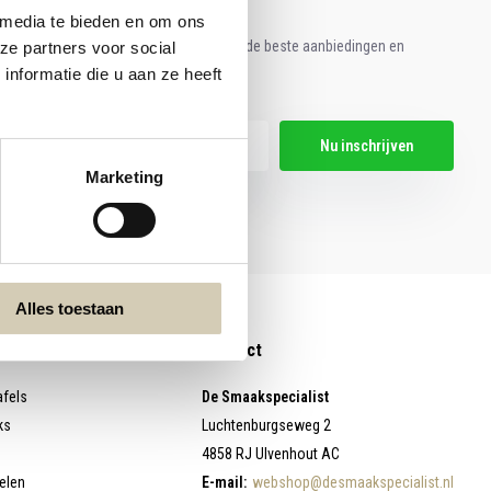
 media te bieden en om ons
e aan voor onze nieuwsbrief en ontvang de beste aanbiedingen en
ze partners voor social
nformatie die u aan ze heeft
ische recepten!
Nu inschrijven
Marketing
hier de wettelijke beperkingen
Alles toestaan
Contact
afels
De Smaakspecialist
ks
Luchtenburgseweg 2
4858 RJ Ulvenhout AC
elen
E-mail:
webshop@desmaakspecialist.nl