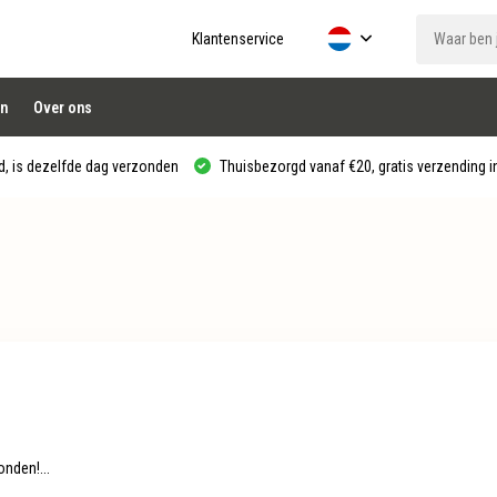
Klantenservice
n
Over ons
, is dezelfde dag verzonden
Thuisbezorgd vanaf €20, gratis verzending in
nden!...