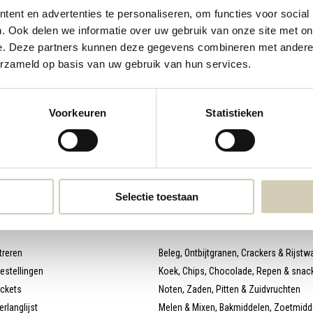
ent en advertenties te personaliseren, om functies voor social
webshop@desmaakspecialist.nl
Meld j
. Ook delen we informatie over uw gebruik van onze site met on
e. Deze partners kunnen deze gegevens combineren met andere i
biolog
erzameld op basis van uw gebruik van hun services.
Voorkeuren
Statistieken
* Lees 
Selectie toestaan
 account
Categorieën
treren
Beleg, Ontbijtgranen, Crackers & Rijstw
bestellingen
Koek, Chips, Chocolade, Repen & snac
ickets
Noten, Zaden, Pitten & Zuidvruchten
erlanglijst
Melen & Mixen, Bakmiddelen, Zoetmidd