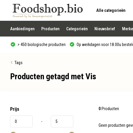
Alle categorieën
Gebruik
de
pijltjes
op
Aanbiedingen
Producten
Categorieën
Nieuwsbrief
Merke
en
neer
om
> 450 biologische producten
Op werkdagen voor 18.00u besteld
een
beschikbaar
resultaat
te
Tags
selecteren.
Druk
Producten getagd met Vis
op
Enter
om
naar
het
geselecteerde
zoekresultaat
te
Prijs
0
Producten
gaan.
Als
-
u
Geen producten gevo
met
aanraaktoetsen