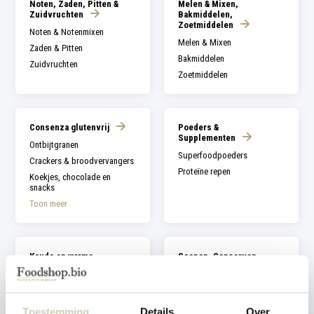
Noten, Zaden, Pitten &
Melen & Mixen,
aanr
Zuidvruchten
Bakmiddelen,
werk
Zoetmiddelen
kunt
Noten & Notenmixen
u
Melen & Mixen
touc
Zaden & Pitten
en
Bakmiddelen
Zuidvruchten
swip
Zoetmiddelen
gebr
Consenza glutenvrij
Poeders &
Supplementen
Ontbijtgranen
Superfoodpoeders
Crackers & broodvervangers
Proteïne repen
Koekjes, chocolade en
snacks
Toon meer
Koude en warme
Soepen, Conserven,
dranken
Sauzen &
Smaakmakers
Sappen
Soepen
Frisdrank
Toestemming
Details
Over
Conserven