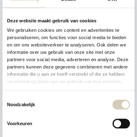
Koffie
Gedroogde peulvruchten
Toon meer
Toon meer
Deze website maakt gebruik van cookies
We gebruiken cookies om content en advertenties te
Pasta, Rijst,
Smaakt Vitaal
personaliseren, om functies voor social media te bieden
Wereldkeuken
Hartig beleg
en om ons websiteverkeer te analyseren. Ook delen we
Pasta
Crackers
informatie over uw gebruik van onze site met onze
Rijst & Noedels
Ontbijtgranen
partners voor social media, adverteren en analyse. Deze
Granen
Toon meer
partners kunnen deze gegevens combineren met andere
Toon meer
informatie die u aan ze heeft verstrekt of die ze hebben
verzameld op basis van uw gebruik van hun services.
Plantaardige proteïne
Better Pete
Toestemmingsselectie
Ontbijtgranen
Noodzakelijk
Chips
Voorkeuren
Less Carb
Kookboeken