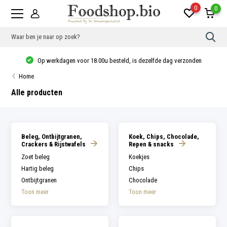
0
0
Gebr
de
pijlt
Op werkdagen voor 18.00u besteld, is dezelfde dag verzonden
op
en
Home
neer
om
Alle producten
een
besc
resu
te
sele
Druk
Beleg, Ontbijtgranen,
Koek, Chips, Chocolade,
op
Crackers & Rijstwafels
Repen & snacks
Ente
om
Zoet beleg
Koekjes
naar
Hartig beleg
Chips
het
gese
Ontbijtgranen
Chocolade
zoek
Toon meer
Toon meer
te
gaan
Als
u
met