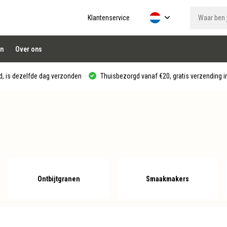
Klantenservice
n
Over ons
, is dezelfde dag verzonden
Thuisbezorgd vanaf €20, gratis verzending in
Ontbijtgranen
Smaakmakers