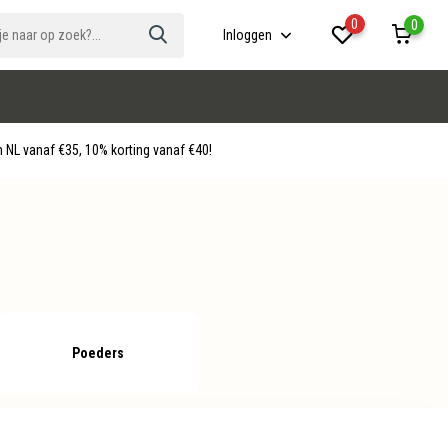
0
0
Inloggen
 NL vanaf €35, 10% korting vanaf €40!
Poeders