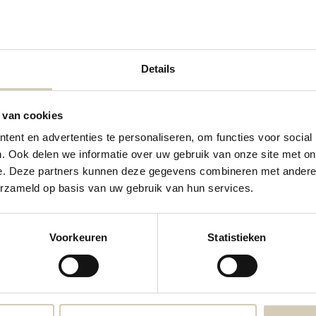
5,09
Bekijken
Be
Details
 van cookies
ent en advertenties te personaliseren, om functies voor social
. Ook delen we informatie over uw gebruik van onze site met on
e. Deze partners kunnen deze gegevens combineren met andere i
erzameld op basis van uw gebruik van hun services.
Contactgegevens
Voorkeuren
Statistieken
Neem contact met ons op
webshop@desmaakspecialist.nl
Meld j
biolog