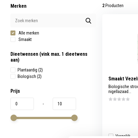
werkt,
Merken
2
Producten
kunt
u
touch-
en
swipetekens
gebruiken.
Alle merken
Smaakt
Dieetwensen (vink max. 1 dieetwens
aan)
Plantaardig
(2)
Biologisch
(2)
Smaakt Vezelr
Biologische str
Prijs
nigellazaad...
-
Vergelijk