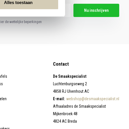
Alles toestaan
Nu inschrijven
hier de wettelijke beperkingen
Contact
afels
De Smaakspecialist
ks
Luchtenburgseweg 2
4858 RJ Ulvenhout AC
elen
E-mail:
webshop@desmaakspecialist.nl
Afhaaladres de Smaakspecialist
Mijkenbroek 48
4824 AC Breda
makers