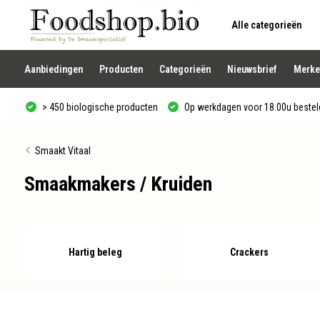
Alle categorieën
Gebruik
de
pijltjes
op
Aanbiedingen
Producten
Categorieën
Nieuwsbrief
Merke
en
neer
om
> 450 biologische producten
Op werkdagen voor 18.00u besteld
een
beschikbaar
resultaat
te
Smaakt Vitaal
selecteren.
Druk
Smaakmakers / Kruiden
op
Enter
om
naar
het
geselecteerde
zoekresultaat
Hartig beleg
Crackers
te
gaan.
Als
u
met
aanraaktoetsen