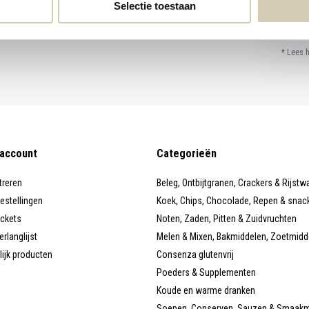
Selectie toestaan
* Lees 
 account
Categorieën
treren
Beleg, Ontbijtgranen, Crackers & Rijstw
bestellingen
Koek, Chips, Chocolade, Repen & snac
ickets
Noten, Zaden, Pitten & Zuidvruchten
erlanglijst
Melen & Mixen, Bakmiddelen, Zoetmidd
lijk producten
Consenza glutenvrij
Poeders & Supplementen
Koude en warme dranken
Soepen, Conserven, Sauzen & Smaak