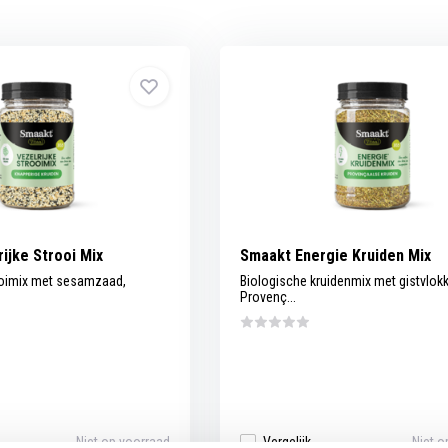
ijke Strooi Mix
Smaakt Energie Kruiden Mix
ooimix met sesamzaad,
Biologische kruidenmix met gistvlok
Provenç...
Niet op voorraad
Vergelijk
Niet o