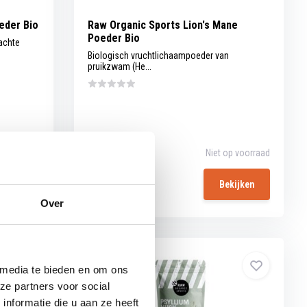
eder Bio
Raw Organic Sports Lion's Mane
Poeder Bio
achte
Biologisch vruchtlichaampoeder van
pruikzwam (He...
p voorraad
Vergelijk
Niet op voorraad
9,49
kijken
Bekijken
Over
 media te bieden en om ons
ze partners voor social
nformatie die u aan ze heeft