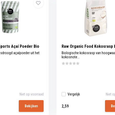
ports Açaí Poeder Bio
Raw Organic Food Kokosrasp 
esdroogd açaípoeder uit het
Biologische kokosrasp van hoogwaa
kokosnote...
Niet op voorraad
Vergelijk
Niet o
2,59
Bekijken
Be