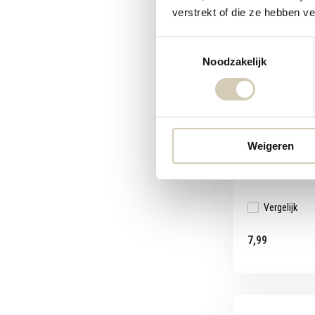
verstrekt of die ze hebben v
Toestemmingsselectie
Noodzakelijk
Raw Organic 
Biologisch caca
chocolade...
Weigeren
Vergelijk
7,99