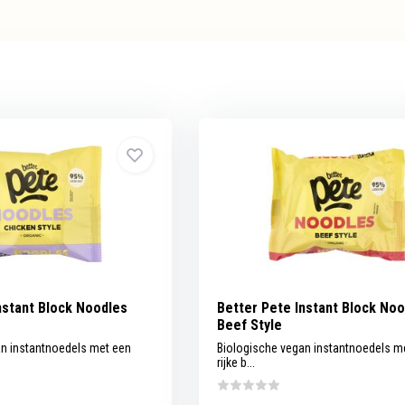
nstant Block Noodles
Better Pete Instant Block No
Beef Style
an instantnoedels met een
Biologische vegan instantnoedels m
rijke b...