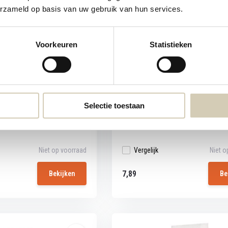
erzameld op basis van uw gebruik van hun services.
Voorkeuren
Statistieken
Sports Cacaopoeder Bio
Raw Organic Sports Cacao nib
opoeder met een intense
Biologische cacaonibs met een inte
cacaosmaak...
Selectie toestaan
Niet op voorraad
Vergelijk
Niet o
7,89
Bekijken
Be