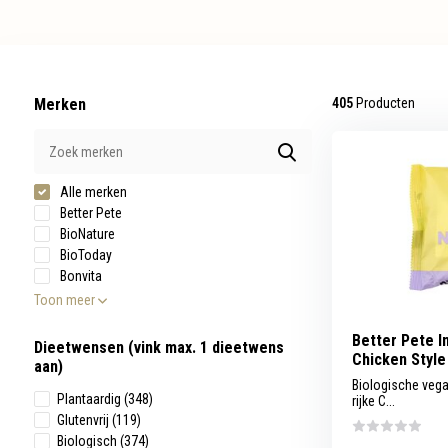
werkt,
kunt
u
touch-
en
swipetekens
Merken
405
Producten
gebruiken.
Alle merken
Better Pete
BioNature
BioToday
Bonvita
Toon meer
Better Pete I
Dieetwensen (vink max. 1 dieetwens
Chicken Style
aan)
Biologische veg
Plantaardig
(348)
rijke C...
Glutenvrij
(119)
Biologisch
(374)