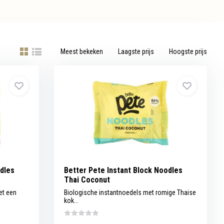
Meest bekeken
Laagste prijs
Hoogste prijs
odles
Better Pete Instant Block Noodles
Thai Coconut
et een
Biologische instantnoedels met romige Thaise
kok...