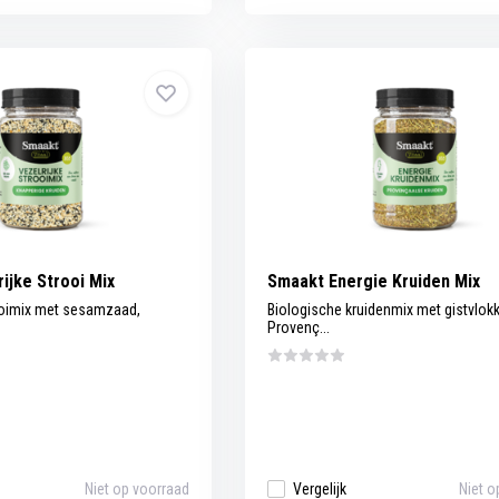
ijke Strooi Mix
Smaakt Energie Kruiden Mix
ooimix met sesamzaad,
Biologische kruidenmix met gistvlok
Provenç...
Niet op voorraad
Vergelijk
Niet o