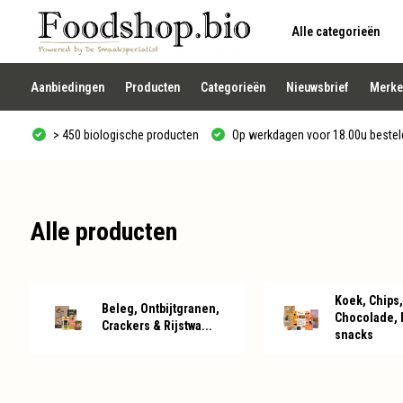
Alle categorieën
Gebruik
de
pijltjes
op
Aanbiedingen
Producten
Categorieën
Nieuwsbrief
Merke
en
neer
om
> 450 biologische producten
Op werkdagen voor 18.00u besteld
een
beschikbaar
resultaat
te
selecteren.
Druk
Alle producten
op
Enter
om
naar
het
geselecteerde
Koek, Chips,
Beleg, Ontbijtgranen,
zoekresultaat
Chocolade, 
te
Crackers & Rijstwa...
snacks
gaan.
Als
u
met
aanraaktoetsen