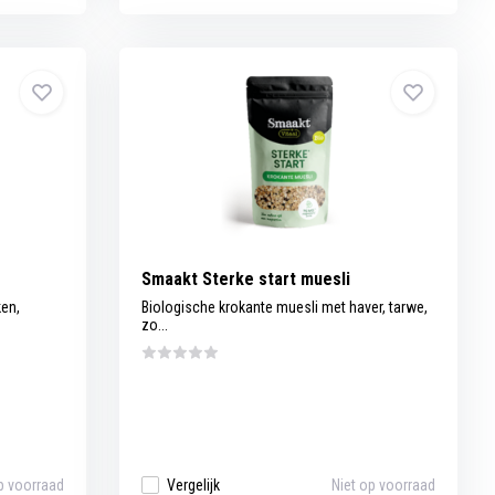
Smaakt Sterke start muesli
ken,
Biologische krokante muesli met haver, tarwe,
zo...
p voorraad
Vergelijk
Niet op voorraad