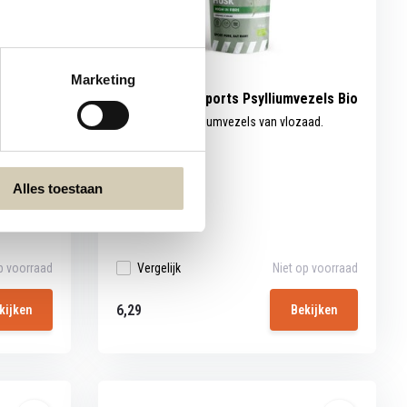
Marketing
s Bio
Raw Organic Sports Psylliumvezels Bio
nse
Biologische psylliumvezels van vlozaad.
Vezelrij...
Alles toestaan
p voorraad
Vergelijk
Niet op voorraad
6,29
kijken
Bekijken