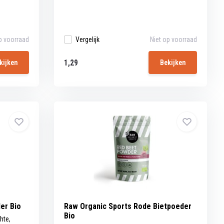
p voorraad
Vergelijk
Niet op voorraad
1,29
kijken
Bekijken
er Bio
Raw Organic Sports Rode Bietpoeder
Bio
hte,