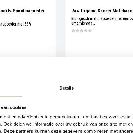
ports Spirulinapoeder
Raw Organic Sports Matchapo
Biologisch matchapoeder met een z
umamismaa...
linapoeder met 58%
Niet op voorraad
Vergelijk
Niet o
7,99
Bekijken
Be
Details
 van cookies
ent en advertenties te personaliseren, om functies voor social
. Ook delen we informatie over uw gebruik van onze site met on
e. Deze partners kunnen deze gegevens combineren met andere i