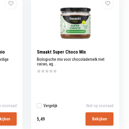
bio
Smaakt Super Choco Mix
rdige
Biologische mix voor chocolademelk met
cacao, ag...
p voorraad
Vergelijk
Niet op voorraad
5,49
kijken
Bekijken