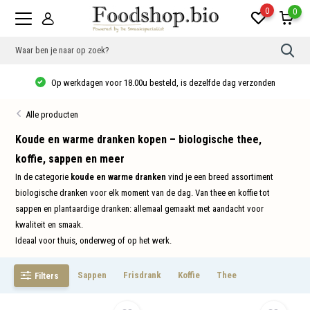
0
0
Gebr
de
pijlt
Thuisbezorgd vanaf €20, gratis verzending in NL vanaf €35, 10% korting
op
vanaf €40!
en
neer
Alle producten
om
een
besc
Koude en warme dranken kopen – biologische thee,
resu
koffie, sappen en meer
te
sele
In de categorie
koude en warme dranken
vind je een breed assortiment
Druk
op
biologische dranken voor elk moment van de dag. Van thee en koffie tot
Ente
sappen en plantaardige dranken: allemaal gemaakt met aandacht voor
om
naar
kwaliteit en smaak.
het
Ideaal voor thuis, onderweg of op het werk.
gese
zoek
te
gaan
Sappen
Frisdrank
Koffie
Thee
Filters
Als
u
met