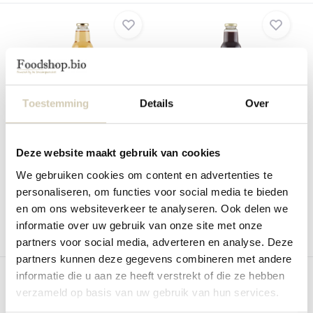
Toestemming
Details
Over
Appel sap bio
Druiven sap bio
Smaakt Appelsap
Smaakt Druivensap. Zonder
toegevoegde suikers - ...
Deze website maakt gebruik van cookies
Op voorraad
Op voorraad
We gebruiken cookies om content en advertenties te
4,29
5,19
personaliseren, om functies voor social media te bieden
en om ons websiteverkeer te analyseren. Ook delen we
informatie over uw gebruik van onze site met onze
partners voor social media, adverteren en analyse. Deze
Vergelijk
Vergelijk
partners kunnen deze gegevens combineren met andere
informatie die u aan ze heeft verstrekt of die ze hebben
verzameld op basis van uw gebruik van hun services.