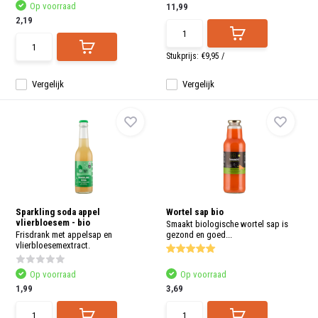
Op voorraad
11,99
2,19
Stukprijs:
€9,95
/
Vergelijk
Vergelijk
Sparkling soda appel
Wortel sap bio
vlierbloesem - bio
Smaakt biologische wortel sap is
Frisdrank met appelsap en
gezond en goed...
vlierbloesemextract.
Op voorraad
Op voorraad
1,99
3,69