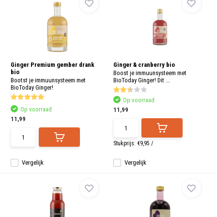
aanr
werk
kunt
u
touc
en
swip
gebr
Ginger Premium gember drank
Ginger & cranberry bio
bio
Boost je immuunsysteem met
Bootst je immuunsysteem met
BioToday Ginger! Dit ...
BioToday Ginger!
Op voorraad
Op voorraad
11,99
11,99
Stukprijs:
€9,95
/
Vergelijk
Vergelijk