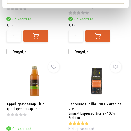
Smaakt Sinaasappelsap
Smaakt Appel Mango sap bevat van
nature aanwezig...
Op voorraad
Op voorraad
4,89
4,19
Vergelijk
Vergelijk
Appel-gembersap - bio
Espresso Sicilia - 100% Arabica
bio
Appel-gembersap - bio
Smaakt Espresso Sicilia - 100%
Arabica
Op voorraad
Niet op voorraad