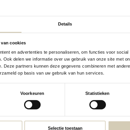
s verzamelen wij met hulp van derden (zoals Google en Hotjar) statistieken ov
teren.
Details
 van cookies
jen kunnen marketingcookies plaatsen op onze webshop en visa versa. De infor
ent en advertenties te personaliseren, om functies voor social
t aan je te laten zien. Met deze marketingcookies houden we ook bij welke adv
. Ook delen we informatie over uw gebruik van onze site met on
plaatsen via onze webshop cookies en/of overige technieken:
e. Deze partners kunnen deze gegevens combineren met andere i
erzameld op basis van uw gebruik van hun services.
vacy Policy en Terms of Use van Google)
Voorkeuren
Statistieken
slaan op je mobiele apparaat, dan kun je je browserinstellingen aanpassen. Vo
dan zal de webshop niet geheel naar behoren werken. Hoe je je instellingen kunt
Selectie toestaan