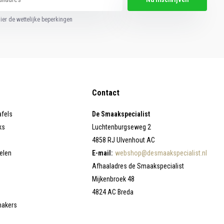
hier de wettelijke beperkingen
Contact
afels
De Smaakspecialist
ks
Luchtenburgseweg 2
4858 RJ Ulvenhout AC
elen
E-mail:
webshop@desmaakspecialist.nl
Afhaaladres de Smaakspecialist
Mijkenbroek 48
4824 AC Breda
makers