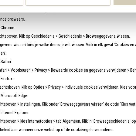
eren
 marketingcookies te weigeren, dan worden deze cookies vanaf dat moment niet 
lende browsers.
n Chrome:
 rechtsboven. Klik op Geschiedenis > Geschiedenis > Browsegegevens wissen.
evens wissen' kies je welke items je wilt wissen. Vink in elk geval 'Cookies en 
en'.
 Safari:
Safari > Voorkeuren > Privacy > Bewaarde cookies en gegevens verwijderen > Be
Firefox:
rechtsboven, klik op Opties > Privacy > Individuele cookies verwijderen. Kies voor 
 Microsoft Edge:
chtsboven > Instellingen. Klik onder 'Browsegegevens wissen' de optie 'Kies wat 
Internet Explorer:
echtsboven > kies Internetopties > tab Algemeen. Klik in 'Browsegeschiedenis' op
beleid aan wanneer onze webshop of de cookieregels veranderen.