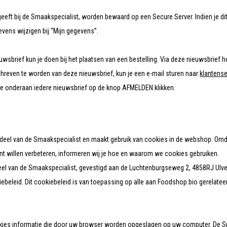
eeft bij de Smaakspecialist, worden bewaard op een Secure Server. Indien je di
gevens wijzigen bij “Mijn gegevens”.
euwsbrief kun je doen bij het plaatsen van een bestelling. Via deze nieuwsbrief 
chreven te worden van deze nieuwsbrief, kun je een e-mail sturen naar
klantens
 je onderaan iedere nieuwsbrief op de knop AFMELDEN klikken.
eel van de Smaakspecialist en maakt gebruik van cookies in de webshop. Omdat
 willen verbeteren, informeren wij je hoe en waarom we cookies gebruiken.
el van de Smaakspecialist, gevestigd aan de Luchtenburgseweg 2, 4858RJ Ulven
iebeleid. Dit cookiebeleid is van toepassing op alle aan Foodshop.bio gerelate
tukjes informatie die door uw browser worden opgeslagen op uw computer. De 