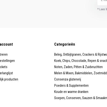
* Lees 
 account
Categorieën
treren
Beleg, Ontbijtgranen, Crackers & Rijstw
bestellingen
Koek, Chips, Chocolade, Repen & snac
ickets
Noten, Zaden, Pitten & Zuidvruchten
erlanglijst
Melen & Mixen, Bakmiddelen, Zoetmidd
lijk producten
Consenza glutenvrij
Poeders & Supplementen
Koude en warme dranken
Soepen, Conserven, Sauzen & Smaak