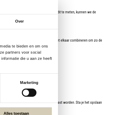
er hoe de webshop gebruikt wordt. Door dit te meten, kunnen we de
Over
matie die we hieruit krijgen kunnen we met elkaar combineren om zo de
 media te bieden en om ons
ertenties we aan je tonen.
ze partners voor social
nformatie die u aan ze heeft
Marketing
or iedere browser moet dat apart aangepast worden. Sta je het opslaan
 aanpassen, verschilt per browser
Alles toestaan