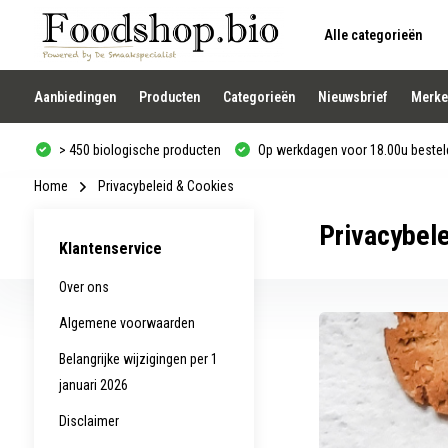
Alle categorieën
Gebruik
de
pijltjes
op
Aanbiedingen
Producten
Categorieën
Nieuwsbrief
Merke
en
neer
om
> 450 biologische producten
Op werkdagen voor 18.00u besteld
een
beschikbaar
resultaat
Home
Privacybeleid & Cookies
te
selecteren.
Privacybel
Druk
Klantenservice
op
Enter
om
Over ons
naar
het
Algemene voorwaarden
geselecteerde
zoekresultaat
Belangrijke wijzigingen per 1
te
gaan.
januari 2026
Als
u
Disclaimer
met
aanraaktoetsen