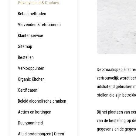
Privacybeleid & Cookies
werkt,
kunt
u
Betaalmethoden
touch-
en
Verzenden & retourneren
swipetekens
gebruiken.
Klantenservice
Sitemap
Bestellen
Verkooppunten
De Smaakspecialist res
vertrouwelijk wordt be
Organic Kitchen
uitsluitend gebruiken 
Certificaten
stellen die zijn betrokk
Beleid alcoholische dranken
Bij het plaatsen van ee
Acties en kortingen
van de bestelling op d
Duurzaamheid
gegevens en de gegevens
Altijd bodemprijzen | Green