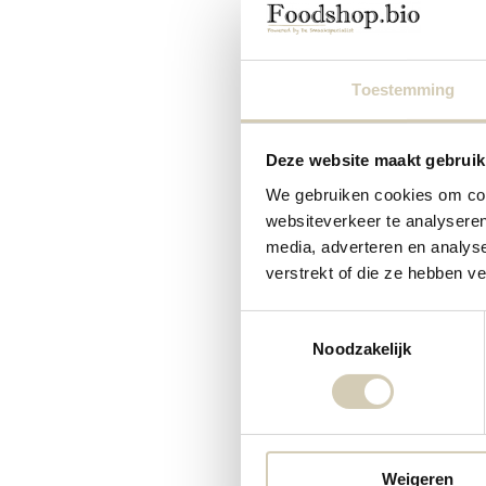
Analytische cookies
Met analytische cookie
webshop blijven verbe
Toestemming
Marketingcookies
Deze website maakt gebruik
Wijzelf en derde parti
We gebruiken cookies om cont
meest relevante conten
websiteverkeer te analyseren
De volgende partijen 
media, adverteren en analys
Facebook
verstrekt of die ze hebben v
Instagram
Google (zie Pri
Toestemmingsselectie
LinkedIn
Noodzakelijk
YouTube
Liever geen cookies?
Wil je geen cookies op
van cookies niet toe, 
Weigeren