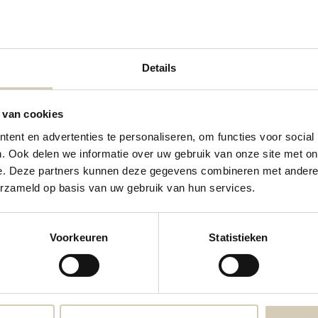
Details
 van cookies
 benieuwd wat jij van onze nieuwe webshop vindt. Stuur je feedback dus gerust 
ent en advertenties te personaliseren, om functies voor social
. Ook delen we informatie over uw gebruik van onze site met on
e. Deze partners kunnen deze gegevens combineren met andere i
erzameld op basis van uw gebruik van hun services.
Contactgegevens
Voorkeuren
Statistieken
Neem contact met ons op
webshop@desmaakspecialist.nl
Meld j
biolog