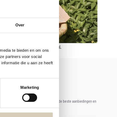
Over
door naar
webshop@desmaakspecialist.nl
.
 media te bieden en om ons
ze partners voor social
nformatie die u aan ze heeft
Marketing
e aan voor onze nieuwsbrief en ontvang de beste aanbiedingen en
ische recepten!