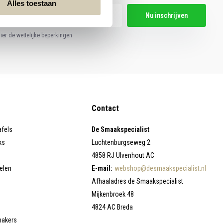
Alles toestaan
Nu inschrijven
hier de wettelijke beperkingen
Contact
afels
De Smaakspecialist
ks
Luchtenburgseweg 2
4858 RJ Ulvenhout AC
elen
E-mail:
webshop@desmaakspecialist.nl
Afhaaladres de Smaakspecialist
Mijkenbroek 48
4824 AC Breda
makers