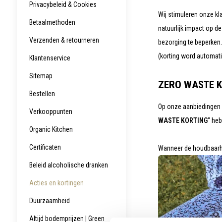
Privacybeleid & Cookies
werkt,
kunt
Wij stimuleren onze kl
u
Betaalmethoden
natuurlijk impact op d
touch-
en
Verzenden & retourneren
bezorging te beperken
swipetekens
gebruiken.
(korting word automat
Klantenservice
Sitemap
ZERO WASTE 
Bestellen
Op onze aanbiedingen 
Verkooppunten
WASTE KORTING
" he
Organic Kitchen
Certificaten
Wanneer de houdbaarheid
Beleid alcoholische dranken
Acties en kortingen
Duurzaamheid
Altijd bodemprijzen | Green