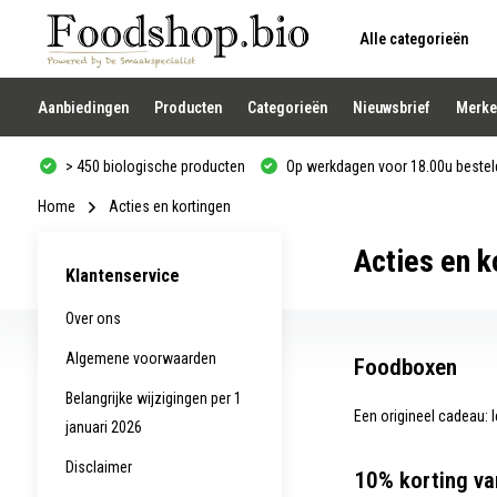
Alle categorieën
Gebruik
de
pijltjes
op
Aanbiedingen
Producten
Categorieën
Nieuwsbrief
Merke
en
neer
om
> 450 biologische producten
Op werkdagen voor 18.00u besteld
een
beschikbaar
resultaat
Home
Acties en kortingen
te
selecteren.
Acties en k
Druk
Klantenservice
op
Enter
om
Over ons
naar
het
Algemene voorwaarden
Foodboxen
geselecteerde
zoekresultaat
Belangrijke wijzigingen per 1
te
Een origineel cadeau: l
gaan.
januari 2026
Als
u
Disclaimer
met
10% korting v
aanraaktoetsen