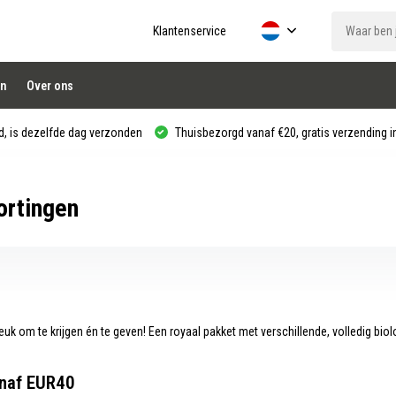
Klantenservice
n
Over ons
, is dezelfde dag verzonden
Thuisbezorgd vanaf €20, gratis verzending in
ortingen
euk om te krijgen én te geven! Een royaal pakket met verschillende, volledig biol
anaf EUR40