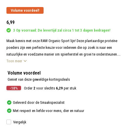
aanr
werk
Volume voordeel!
kunt
u
touc
6,99
en
swip
3 Op voorraad: De levertijd zal circa 1 tot 3 dagen bedragen!
gebr
Maak kennis met onze RAW Organic Sport lijn! Deze plantaardige proteïne
poeders zijn een perfecte keuze voor iedereen die op zoek is naar een
natuurlijke en voedzame manier om spierherstel en groei te ondersteunen....
Toon meer
Volume voordeel
Geniet van deze geweldige kortingsdeals
-10%
Order
2
voor slechts
6,29
per stuk
Geleverd door de Smaakspecialist
Met respect en liefde voor mens, dier en natuur
Vergelijk