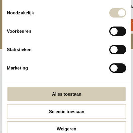
Toestemmingsselectie
Protein Powder Cocoa - bio
Proteïne reep cacoa - bi
Noodzakelijk
7,99
1,99
Voorkeuren
Statistieken
Recent bekeken
Marketing
Alles toestaan
Pea Protein Powder - bio
Selectie toestaan
6,99
Weigeren