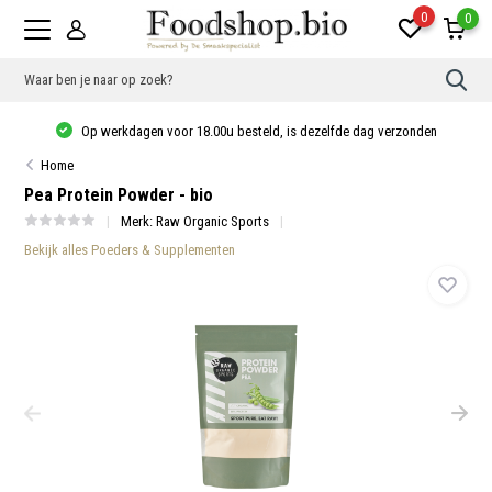
0
0
Gebr
de
pijlt
Op werkdagen voor 18.00u besteld, is dezelfde dag verzonden
op
en
Home
neer
om
Pea Protein Powder - bio
een
besc
Merk:
Raw Organic Sports
resu
Bekijk alles Poeders & Supplementen
te
sele
Druk
op
Ente
om
naar
het
gese
zoek
te
gaan
Als
u
met