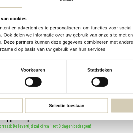
 van cookies
ent en advertenties te personaliseren, om functies voor social
. Ook delen we informatie over uw gebruik van onze site met on
resso Sicilia - 100% Arabica bio
Sinaasappel sap bio
e. Deze partners kunnen deze gegevens combineren met andere i
12,49
4,89
erzameld op basis van uw gebruik van hun services.
Voorkeuren
Statistieken
Selectie toestaan
 Appel sap bio
rraad: De levertijd zal circa 1 tot 3 dagen bedragen!