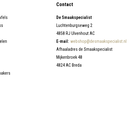
Contact
afels
De Smaakspecialist
ks
Luchtenburgseweg 2
4858 RJ Ulvenhout AC
elen
E-mail:
webshop@desmaakspecialist.nl
Afhaaladres de Smaakspecialist
Mijkenbroek 48
4824 AC Breda
makers