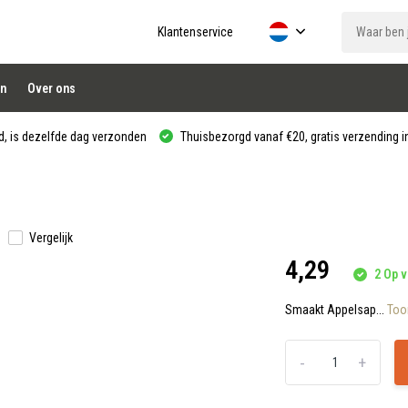
Klantenservice
n
Over ons
, is dezelfde dag verzonden
Thuisbezorgd vanaf €20, gratis verzending in
Vergelijk
4,29
2 Op v
Smaakt Appelsap...
Too
-
+