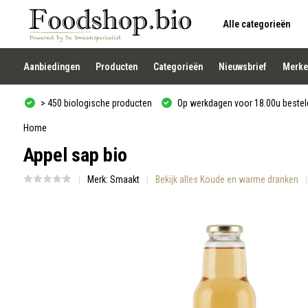
Alle categorieën
Gebruik
de
pijltjes
op
Aanbiedingen
Producten
Categorieën
Nieuwsbrief
Merke
en
neer
om
> 450 biologische producten
Op werkdagen voor 18.00u besteld
een
beschikbaar
resultaat
Home
te
Appel sap bio
selecteren.
Druk
op
Merk:
Smaakt
Bekijk alles Koude en warme dranken
Enter
om
naar
het
geselecteerde
zoekresultaat
te
gaan.
Als
u
met
aanraaktoetsen