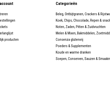
 account
Categorieën
treren
Beleg, Ontbijtgranen, Crackers & Rijstw
bestellingen
Koek, Chips, Chocolade, Repen & snac
ickets
Noten, Zaden, Pitten & Zuidvruchten
erlanglijst
Melen & Mixen, Bakmiddelen, Zoetmidd
lijk producten
Consenza glutenvrij
Poeders & Supplementen
Koude en warme dranken
Soepen, Conserven, Sauzen & Smaak