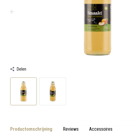
werkt,
kunt
u
touch-
en
swipetekens
gebruiken.
Delen
Productomschrijving
Reviews
Accessoires