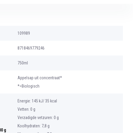
109989
8718469779246
750ml
Appelsap uit concentraat*
*=Biologisch
Energie: 145 kJ/ 35 kcal
Vetten: 0 g
Verzadigde vetzuren: 0 g
Koolhydraten: 7,8 g
00 g