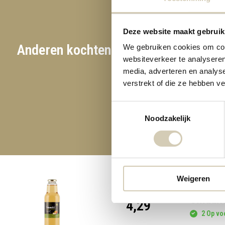
Deze website maakt gebruik
Anderen kochten ook
We gebruiken cookies om cont
websiteverkeer te analyseren
Esp
media, adverteren en analys
verstrekt of die ze hebben v
Toestemmingsselectie
Noodzakelijk
Weigeren
Smaakt
4,29
2 Op voo