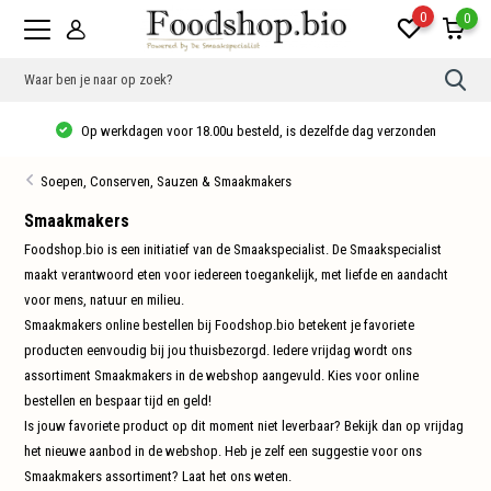
0
0
Gebr
de
pijlt
Op werkdagen voor 18.00u besteld, is dezelfde dag verzonden
op
en
neer
Soepen, Conserven, Sauzen & Smaakmakers
om
een
besc
Smaakmakers
resu
Foodshop.bio is een initiatief van de Smaakspecialist. De Smaakspecialist
te
sele
maakt verantwoord eten voor iedereen toegankelijk, met liefde en aandacht
Druk
voor mens, natuur en milieu.
op
Ente
Smaakmakers online bestellen bij Foodshop.bio betekent je favoriete
om
naar
producten eenvoudig bij jou thuisbezorgd. Iedere vrijdag wordt ons
het
assortiment Smaakmakers in de webshop aangevuld. Kies voor online
gese
zoek
bestellen en bespaar tijd en geld!
te
Is jouw favoriete product op dit moment niet leverbaar? Bekijk dan op vrijdag
gaan
Als
het nieuwe aanbod in de webshop. Heb je zelf een suggestie voor ons
u
Smaakmakers assortiment? Laat het ons weten.
met