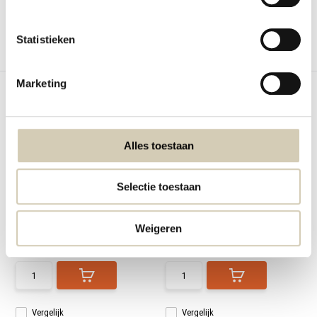
Statistieken
Vergelijk
Vergelijk
Marketing
Alles toestaan
Laatste kans!
Bouillonpoeder Kip bio
Salademix Italiaans bio
Selectie toestaan
Dit artikel gaat op korte termijn uit
RAW Organic Food Salademix
ons assort...
Italiaans
Weigeren
Op voorraad
Op voorraad
2,30
6,29
Vergelijk
Vergelijk