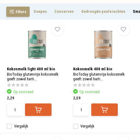
aanr
werk
kunt
Soepen
Conserven
Gedroogde peulvruchten
Sma
Filters
u
touc
en
swip
gebr
Kokosmelk light 400 ml bio
Kokosmelk 400 ml bio
BioToday glutenvrije kokosmelk
BioToday glutenvrije kokosmelk
geeft zowel harti...
geeft zowel harti...
Op voorraad
Op voorraad
2,29
2,59
Vergelijk
Vergelijk