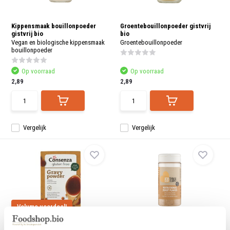
Kippensmaak bouillonpoeder
Groentebouillonpoeder gistvrij
gistvrij bio
bio
Vegan en biologische kippensmaak
Groentebouillonpoeder
bouillonpoeder
Op voorraad
Op voorraad
2,89
2,89
Vergelijk
Vergelijk
Volume voordeel!
Juspoeder
Edelgistvlokken bio
Gluten- en lactosevrije juspoeder
BioToday Edelgistvlokken