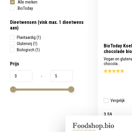
Alle merken
werkt,
kunt
BioToday
u
touch-
en
Dieetwensen (vink max. 1 dieetwens
swipetekens
aan)
gebruiken.
Plantaardig
(1)
Glutenvrij
(1)
BioToday Koe
Biologisch
(1)
chocolade bio
Vegan en glutenv
Prijs
chocola...
-
Vergelijk
3,59