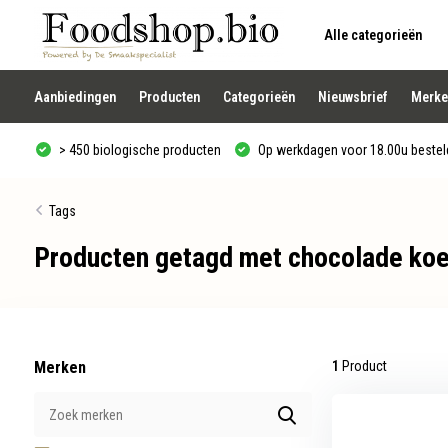
Alle categorieën
Gebruik
de
pijltjes
op
Aanbiedingen
Producten
Categorieën
Nieuwsbrief
Merke
en
neer
om
> 450 biologische producten
Op werkdagen voor 18.00u besteld
een
beschikbaar
resultaat
te
Tags
selecteren.
Druk
Producten getagd met chocolade koe
op
Enter
om
naar
het
geselecteerde
zoekresultaat
te
Merken
1
Product
gaan.
Als
u
met
aanraaktoetsen