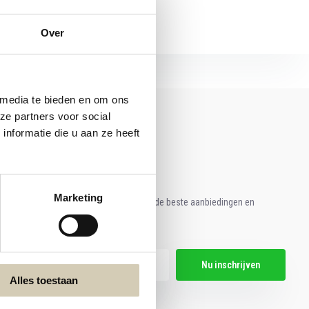
Over
 media te bieden en om ons
ze partners voor social
nformatie die u aan ze heeft
Marketing
e aan voor onze nieuwsbrief en ontvang de beste aanbiedingen en
ische recepten!
Nu inschrijven
Alles toestaan
hier de wettelijke beperkingen