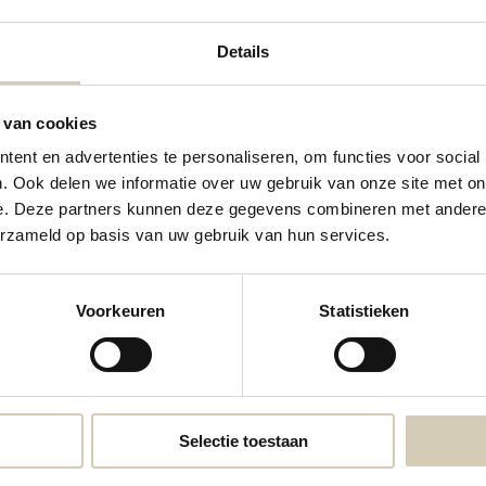
Details
 van cookies
ent en advertenties te personaliseren, om functies voor social
. Ook delen we informatie over uw gebruik van onze site met on
e. Deze partners kunnen deze gegevens combineren met andere i
Contactgegevens
erzameld op basis van uw gebruik van hun services.
Neem contact met ons op
Voorkeuren
Statistieken
webshop@desmaakspecialist.nl
Meld j
biolog
Selectie toestaan
* Lees 