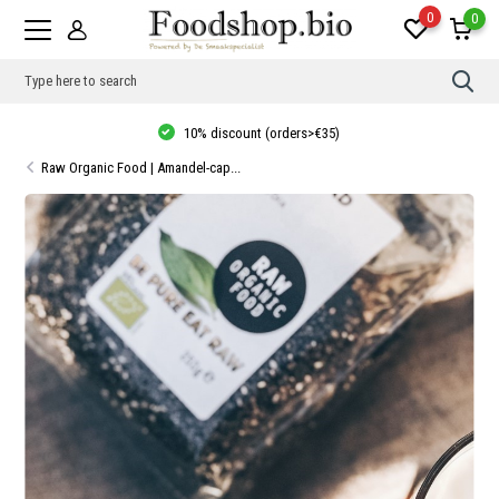
0
0
Use
the
up
10% discount (orders>€35)
and
dow
Raw Organic Food | Amandel-cap...
arro
to
sele
a
resul
Pres
ente
to
go
to
the
sele
sear
resul
Tou
devi
user
can
use
touc