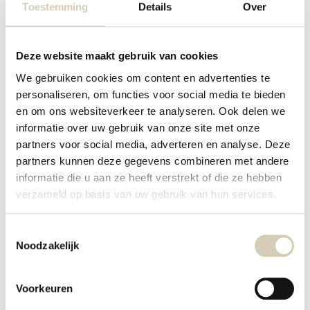
Toestemming
Details
Over
Share
Friday 10 September 2021
Deze website maakt gebruik van cookies
Raw Organic Food | Amandel-cappuccino chia pudding
We gebruiken cookies om content en advertenties te
personaliseren, om functies voor social media te bieden
Breakfast and coffee in one, with this delicious almond cappuccino chia
en om ons websiteverkeer te analyseren. Ook delen we
pudding from Nutritional Lou. This recipe is plant-based and high in fiber.
informatie over uw gebruik van onze site met onze
More than 35% by weight of fiber, which can positively affect your digestive
partners voor social media, adverteren en analyse. Deze
system.
partners kunnen deze gegevens combineren met andere
SUPPLIES
informatie die u aan ze heeft verstrekt of die ze hebben
pan
verzameld op basis van uw gebruik van hun services.
glasses
INGREDIENTS
Toestemmingsselectie
4 l RAW Chia Seeds
Noodzakelijk
1 cup almond milk
2 tsp instant coffee
1/2 tsp vanilla extract
Voorkeuren
4 el (soy)yogurt