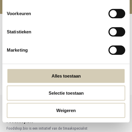
Voorkeuren
Recent bekeken
Statistieken
Marketing
Groentecracker Wortel
bio
Alles toestaan
3,89
Selectie toestaan
Weigeren
Foodshop.bio
Foodshop.bio is een initiatief van de Smaakspecialist