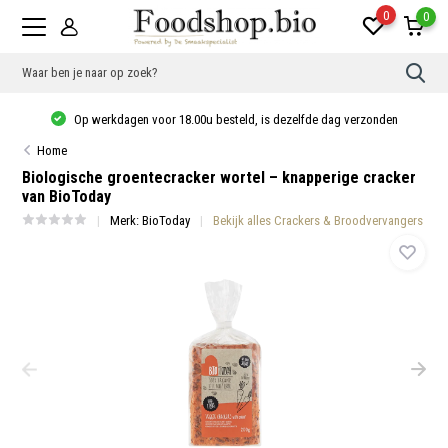
0
0
Gebr
de
pijlt
Op werkdagen voor 18.00u besteld, is dezelfde dag verzonden
op
en
Home
neer
om
Biologische groentecracker wortel – knapperige cracker
een
van BioToday
besc
resu
Merk:
BioToday
Bekijk alles Crackers & Broodvervangers
te
sele
Druk
op
Ente
om
naar
het
gese
zoek
te
gaan
Als
u
met