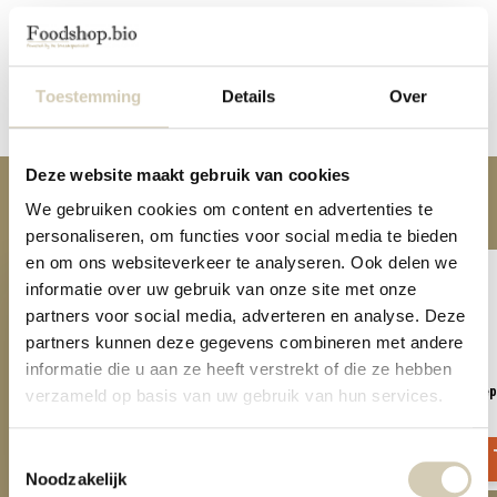
Reviews
Toestemming
Details
Over
Delen
Deze website maakt gebruik van cookies
Anderen kochten ook
We gebruiken cookies om content en advertenties te
personaliseren, om functies voor social media te bieden
en om ons websiteverkeer te analyseren. Ook delen we
informatie over uw gebruik van onze site met onze
partners voor social media, adverteren en analyse. Deze
partners kunnen deze gegevens combineren met andere
informatie die u aan ze heeft verstrekt of die ze hebben
Boekweit crackers bio
Crackers Linzen & Hennep
verzameld op basis van uw gebruik van hun services.
4,59
5,69
Toestemmingsselectie
Noodzakelijk