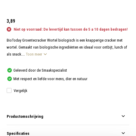
aanr
werk
kunt
u
touc
3,89
en
swip
Niet op voorraad: De levertijd kan tussen de 5 a 10 dagen bedragen!
gebr
BioToday Groentecracker Wortel biologisch is een knapperige cracker met
wortel. Gemaakt van biologische ingrediënten en ideaal voor ontbijt, lunch of
als snack....
Toon meer
Geleverd door de Smaakspecialist
Met respect en liefde voor mens, dier en natuur
Vergelijk
Productomschrijving
Specificaties