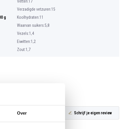
Vetten:17
Verzadigde vetzuren:15
00 g
Koolhydraten:11
Waarvan suikers:5,8
Vezels:1,4
Eiwitten:1,2
Zout:1,7
Schrijf je eigen review
Over