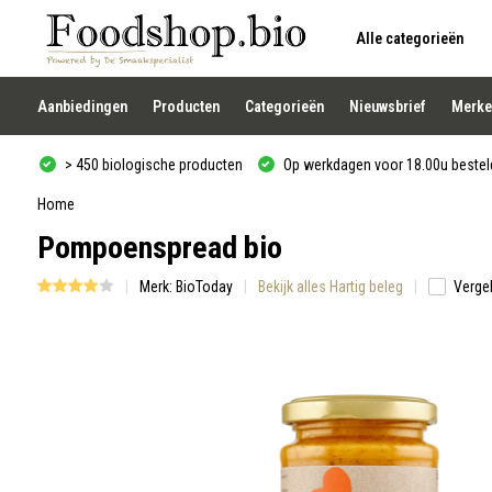
Alle categorieën
Gebruik
de
pijltjes
op
Aanbiedingen
Producten
Categorieën
Nieuwsbrief
Merke
en
neer
om
> 450 biologische producten
Op werkdagen voor 18.00u besteld
een
beschikbaar
resultaat
Home
te
Pompoenspread bio
selecteren.
Druk
op
Merk:
BioToday
Bekijk alles Hartig beleg
Vergel
Enter
om
naar
het
geselecteerde
zoekresultaat
te
gaan.
Als
u
met
aanraaktoetsen