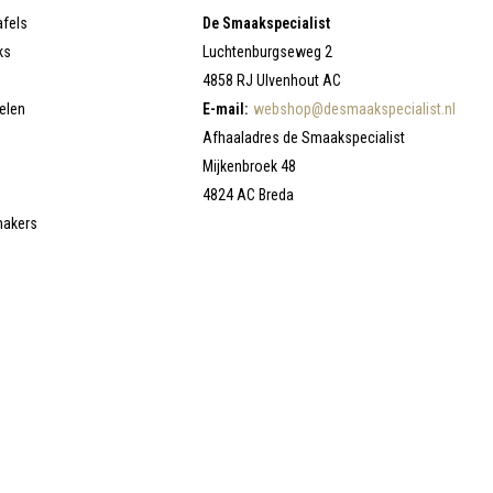
afels
De Smaakspecialist
ks
Luchtenburgseweg 2
4858 RJ Ulvenhout AC
elen
E-mail:
webshop@desmaakspecialist.nl
Afhaaladres de Smaakspecialist
Mijkenbroek 48
4824 AC Breda
makers