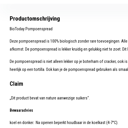
Productomschrijving
BioToday Pompoenspread
Deze pompoenspread is 100% biologisch zonder rare toevoegingen. Alle i
afkomst. De pompoenspread is lekker kruidig en gelukkig niet te zoet. Dit
De pompoenspread is niet alleen lekker op je boterham of cracker, ook is d
heerlijk op een tortilla. Ook kan je de pompoenspread gebruiken als smaa
Claim
„Dit product bevat van nature aanwezige suikers“.
Bewaaradvies
koel en donker. Na openen beperkt houdbaar in de koelkast (4-7°C).