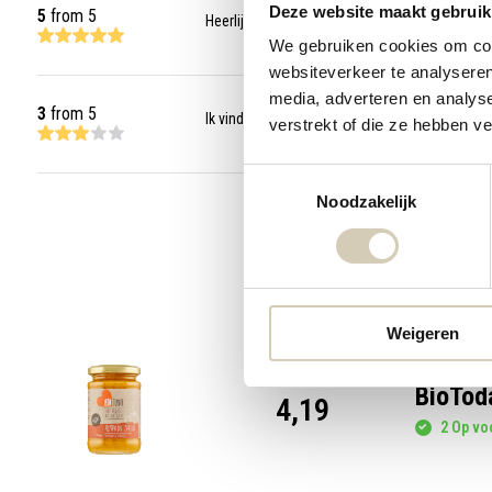
Deze website maakt gebruik
5
from 5
Heerlijke spread. Absolute favoriet!
We gebruiken cookies om cont
websiteverkeer te analyseren
media, adverteren en analys
3
from 5
Ik vind dit niet zo lekker als sommige andere
verstrekt of die ze hebben v
Toestemmingsselectie
Noodzakelijk
Weigeren
BioTod
4,19
2 Op voo