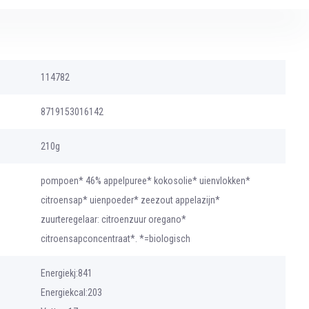
114782
8719153016142
210g
pompoen* 46% appelpuree* kokosolie* uienvlokken*
citroensap* uienpoeder* zeezout appelazijn*
zuurteregelaar: citroenzuur oregano*
citroensapconcentraat*. *=biologisch
Energiekj:841
Energiekcal:203