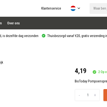
Klantenservice
n
Over ons
, is dezelfde dag verzonden
Thuisbezorgd vanaf €20, gratis verzending in
ijk
4,19
2 Op v
BioToday Pompoenspre
-
+