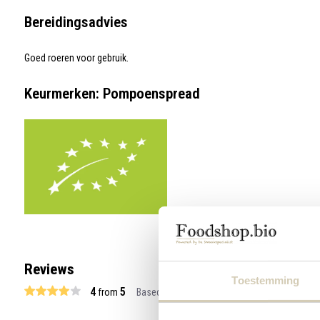
Bereidingsadvies
Goed roeren voor gebruik.
Keurmerken: Pompoenspread
Reviews
Toestemming
4
5
from
Based on 2 reviews