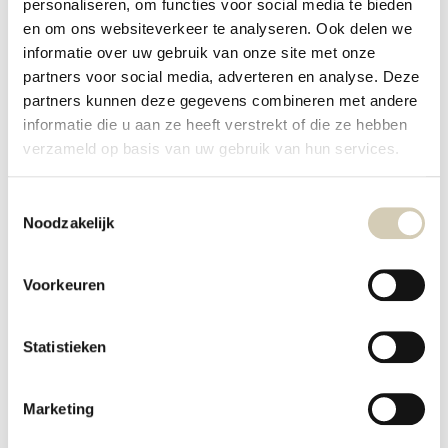
personaliseren, om functies voor social media te bieden
Bereidingstijd 20 minuten • oventijd 45-60 minuten • wachttijd 1 uur + 15
en om ons websiteverkeer te analyseren. Ook delen we
minuten • notenvrij
informatie over uw gebruik van onze site met onze
Benodigdheden gebakken cheesecake:
partners voor social media, adverteren en analyse. Deze
partners kunnen deze gegevens combineren met andere
oven
informatie die u aan ze heeft verstrekt of die ze hebben
taartvorm
verzameld op basis van uw gebruik van hun services.
bakpapier
keukenmachine
magnetron (optioneel)
Toestemmingsselectie
Noodzakelijk
Ingrediënten gebakken cheesecake:
Voor 10-12 punten
300 g BioToday
spelt speculooskoekjes
Voorkeuren
75 g BioToday
kokosolie
450 g vegan roomkaas
Statistieken
600 g silken tofu
150 g Biotoday
kokosbloesemsuiker
55 g bloem
Marketing
4 el citroensap