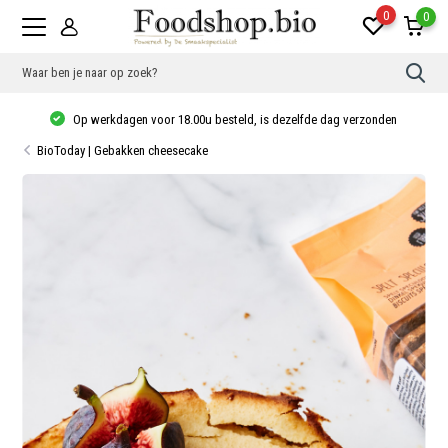
0
0
Gebr
de
pijlt
Op werkdagen voor 18.00u besteld, is dezelfde dag verzonden
op
en
BioToday | Gebakken cheesecake
neer
om
een
besc
resu
te
sele
Druk
op
Ente
om
naar
het
gese
zoek
te
gaan
Als
u
met