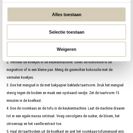
2 el vanille-extract
Voor de topping:
Alles toestaan
1 pot BioToday
baby vijg-kokosspread
(optioneel)
200 g vijgen
3 el BioToday
agavesiroop
Selectie toestaan
2 tl kaneel
Bereidingswijze gebakken cheesecake:
Weigeren
1. Verwarm de oven voor op 160 °C en bekleed een taartvorm met bakpapier.
2. Vermaal de koekjes in de keukenmachine. Smelt de kokosolie in de
magnetron of in een kleine pan. Meng de gesmolten kokosolie met de
vermalen koekjes.
3. Doe het mengsel in de met bakpapier beklede taartvorm. Druk het mengsel
stevig tegen de bodem en maak een opstaand randje. Zet de taartvorm 15
minuten in de koelkast.
4. Doe de roomkaas en de tofu in de keukenmachine. Laat de machine draaien
tot er een egale massa ontstaat. Voeg vervolgens de suiker, de bloem, het
citroensap en het vanille-extract toe.
5. Haal de taartbodem uit de koelkast en giet het roomkaas-tofumengsel erin.