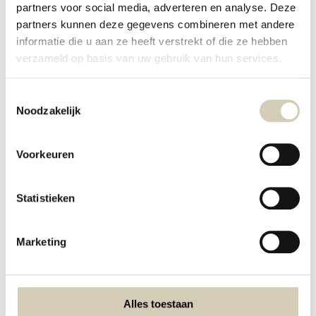
Keukenmachine/staafmixer
partners voor social media, adverteren en analyse. Deze
Vergiet
partners kunnen deze gegevens combineren met andere
Schaaltje
informatie die u aan ze heeft verstrekt of die ze hebben
Tijd:
verzameld op basis van uw gebruik van hun services.
Bereiding: circa 30 min.
Ingrediënten:
Toestemmingsselectie
Noodzakelijk
10 rijstvellen
1 komkommer
1 el
BioToday ahornsiroop
Voorkeuren
1/2 winterpeen
1/2 krop ijsbergsla
Statistieken
1 el olijfolie
1 nestje mihoen (ongeveer 65 gram)
160 gram vegetarische kipstukjes
Marketing
1 el sojasaus
1 el sriracha of andere pittige saus
voor de pindasaus:
Alles toestaan
4 el
pindakaas