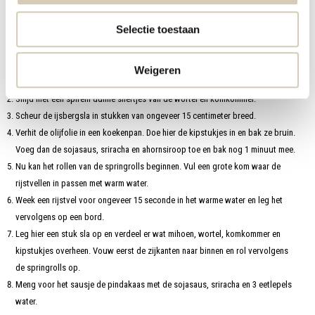
1 el sojasaus
1 el sriracha of andere pittige saus
Selectie toestaan
Bereidingswijze:
Doe de mihoen in een kom met kokend water en laat ze voor ongeveer 4
Weigeren
minuten weken. Giet ze af en doe ze in een kom.
Snijd met een spirelli dunne sliertjes van de wortel en komkommer.
Scheur de ijsbergsla in stukken van ongeveer 15 centimeter breed.
Verhit de olijfolie in een koekenpan. Doe hier de kipstukjes in en bak ze bruin.
Voeg dan de sojasaus, sriracha en ahornsiroop toe en bak nog 1 minuut mee.
Nu kan het rollen van de springrolls beginnen. Vul een grote kom waar de
rijstvellen in passen met warm water.
Week een rijstvel voor ongeveer 15 seconde in het warme water en leg het
vervolgens op een bord.
Leg hier een stuk sla op en verdeel er wat mihoen, wortel, komkommer en
kipstukjes overheen. Vouw eerst de zijkanten naar binnen en rol vervolgens
de springrolls op.
Meng voor het sausje de pindakaas met de sojasaus, sriracha en 3 eetlepels
water.