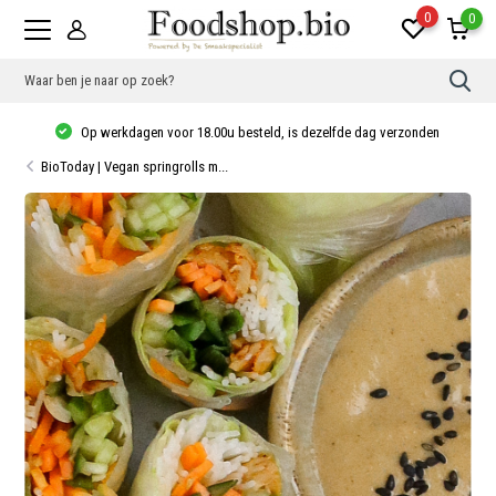
0
0
Gebr
de
pijlt
Op werkdagen voor 18.00u besteld, is dezelfde dag verzonden
op
en
BioToday | Vegan springrolls m...
neer
om
een
besc
resu
te
sele
Druk
op
Ente
om
naar
het
gese
zoek
te
gaan
Als
u
met