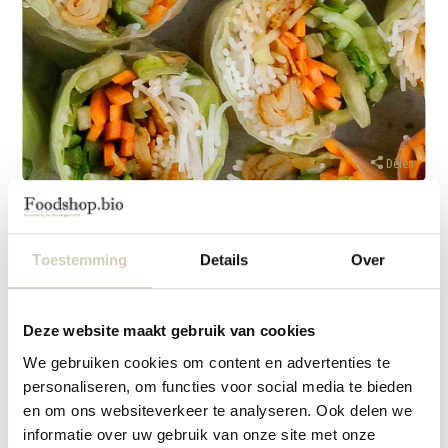
Delen
Donderdag 7 Juli 2021
BioToday | Vegan springrolls met pindadip
Toestemming
Details
Over
Deze vegan springrolls met pindadip zijn ideaal om de restjes uit je koelkast
mee op te maken. Vul ze met wat knapperige groentes, noedels en
Deze website maakt gebruik van cookies
vegetarische kipstukjes en je lichte maaltijd is klaar! Doe niet te veel vulling in
We gebruiken cookies om content en advertenties te
de springrolls om het rollen makkelijker te maken. Lees hieronder verder hoe
personaliseren, om functies voor social media te bieden
je de springrolls maakt.
en om ons websiteverkeer te analyseren. Ook delen we
Benodigdheden:
informatie over uw gebruik van onze site met onze