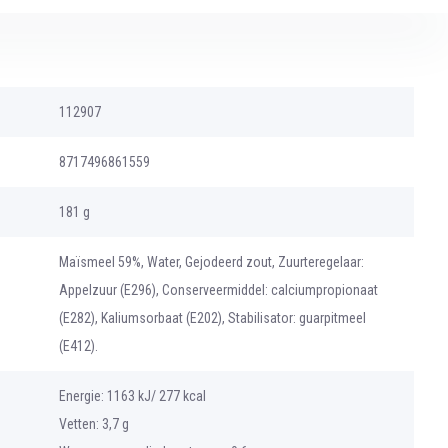
112907
8717496861559
181 g
Maïsmeel 59%, Water, Gejodeerd zout, Zuurteregelaar:
Appelzuur (E296), Conserveermiddel: calciumpropionaat
(E282), Kaliumsorbaat (E202), Stabilisator: guarpitmeel
(E412).
Energie: 1163 kJ/ 277 kcal
Vetten: 3,7 g