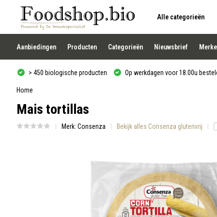
Alle categorieën
Gebruik
de
pijltjes
op
Aanbiedingen
Producten
Categorieën
Nieuwsbrief
Merke
en
neer
om
> 450 biologische producten
Op werkdagen voor 18.00u besteld
een
beschikbaar
resultaat
Home
te
Mais tortillas
selecteren.
Druk
op
Merk:
Consenza
Bekijk alles Consenza glutenvrij
Enter
om
naar
het
geselecteerde
zoekresultaat
te
gaan.
Als
u
met
aanraaktoetsen