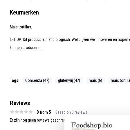
Keurmerken
Mais tortillas.
LET OP: Dit product is niet biologisch. Wel blijven we innoveren en hopen 
kunnen produceren.
Tags:
Consenza (47)
glutenvrij (47)
mais (6)
mais tortill
Reviews
0
5
from
Based on 0 reviews
Er zijn nog geen reviews geschreven over dit product..