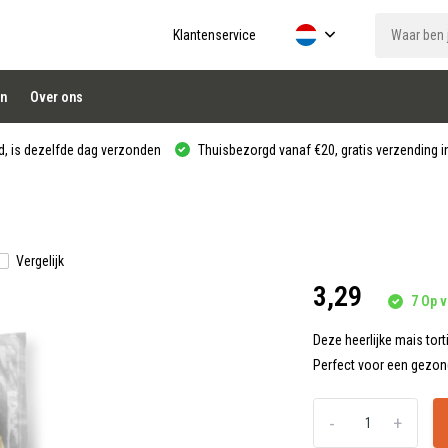
Klantenservice
n
Over ons
, is dezelfde dag verzonden
Thuisbezorgd vanaf €20, gratis verzending in
Vergelijk
3,29
7 Op v
Deze heerlijke mais tort
Perfect voor een gezond
-
+