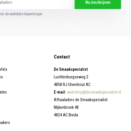
Nu inschrijven
hier de wettelijke beperkingen
Contact
afels
De Smaakspecialist
ks
Luchtenburgseweg 2
4858 RJ Ulvenhout AC
elen
E-mail:
webshop@desmaakspecialist.nl
Afhaaladres de Smaakspecialist
Mijkenbroek 48
4824 AC Breda
makers