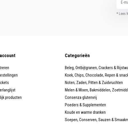
* Lees 
 account
Categorieën
treren
Beleg, Ontbijtgranen, Crackers & Rijstw
bestellingen
Koek, Chips, Chocolade, Repen & snac
ickets
Noten, Zaden, Pitten & Zuidvruchten
erlanglijst
Melen & Mixen, Bakmiddelen, Zoetmidd
lijk producten
Consenza glutenvrij
Poeders & Supplementen
Koude en warme dranken
Soepen, Conserven, Sauzen & Smaak