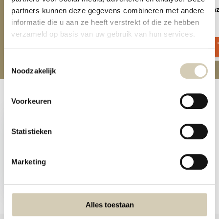
Proteine wrap glutenvrij
Luchtige Cracker erwt lin
partners kunnen deze gegevens combineren met andere
glutenvrij - bio
informatie die u aan ze heeft verstrekt of die ze hebben
5,99
2,99
verzameld op basis van uw gebruik van hun services.
Toestemmingsselectie
Noodzakelijk
Recent bekeken
Voorkeuren
Statistieken
Marketing
Meergranen wraps
glutenvrij
4,79
Alles toestaan