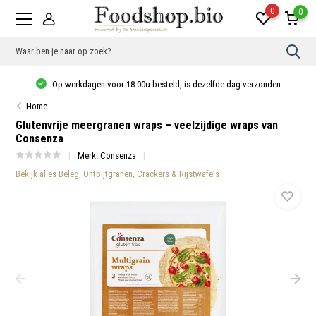
0
0
Gebr
de
pijlt
Op werkdagen voor 18.00u besteld, is dezelfde dag verzonden
op
en
Home
neer
om
Glutenvrije meergranen wraps – veelzijdige wraps van
een
Consenza
besc
resu
Merk:
Consenza
te
sele
Bekijk alles Beleg, Ontbijtgranen, Crackers & Rijstwafels
Druk
op
Ente
om
naar
het
gese
zoek
te
gaan
Als
u
met