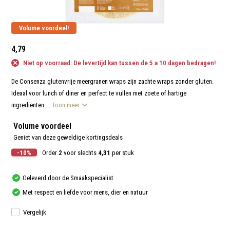
aanr
werk
kunt
u
Volume voordeel!
touc
en
4,79
swip
gebr
Niet op voorraad: De levertijd kan tussen de 5 a 10 dagen bedragen!
De Consenza glutenvrije meergranen wraps zijn zachte wraps zonder gluten.
Ideaal voor lunch of diner en perfect te vullen met zoete of hartige
ingrediënten....
Toon meer
Volume voordeel
Geniet van deze geweldige kortingsdeals
-10%
Order
2
voor slechts
4,31
per stuk
Geleverd door de Smaakspecialist
Met respect en liefde voor mens, dier en natuur
Vergelijk