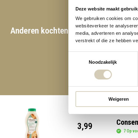
Deze website maakt gebruik
We gebruiken cookies om cont
websiteverkeer te analyseren
Anderen kochten ook
media, adverteren en analys
verstrekt of die ze hebben v
Toestemmingsselectie
Noodzakelijk
Weigeren
Consen
3,99
7 Op voo