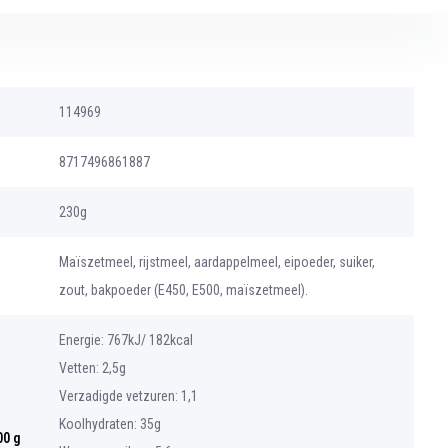
114969
8717496861887
230g
Maïszetmeel, rijstmeel, aardappelmeel, eipoeder, suiker,
zout, bakpoeder (E450, E500, maïszetmeel).
Energie: 767kJ/ 182kcal
Vetten: 2,5g
Verzadigde vetzuren: 1,1
Koolhydraten: 35g
00 g