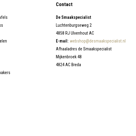
Contact
afels
De Smaakspecialist
ks
Luchtenburgseweg 2
4858 RJ Ulvenhout AC
elen
E-mail:
webshop@desmaakspecialist.nl
Afhaaladres de Smaakspecialist
Mijkenbroek 48
4824 AC Breda
makers