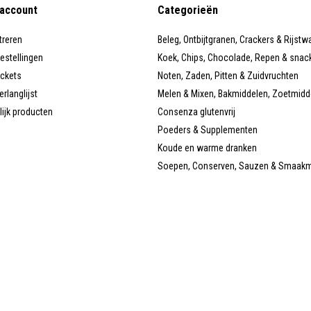
 account
Categorieën
treren
Beleg, Ontbijtgranen, Crackers & Rijstw
bestellingen
Koek, Chips, Chocolade, Repen & snac
ickets
Noten, Zaden, Pitten & Zuidvruchten
erlanglijst
Melen & Mixen, Bakmiddelen, Zoetmidd
lijk producten
Consenza glutenvrij
Poeders & Supplementen
Koude en warme dranken
Soepen, Conserven, Sauzen & Smaak