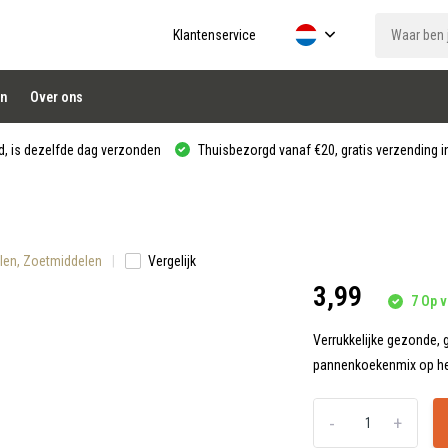
Klantenservice
n
Over ons
, is dezelfde dag verzonden
Thuisbezorgd vanaf €20, gratis verzending in
elen, Zoetmiddelen
Vergelijk
3,99
7 Op v
Verrukkelijke gezonde, 
pannenkoekenmix op het
-
+