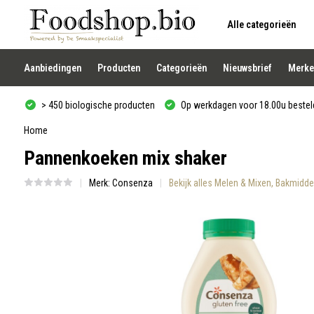
Alle categorieën
Gebruik
de
pijltjes
op
Aanbiedingen
Producten
Categorieën
Nieuwsbrief
Merke
en
neer
om
> 450 biologische producten
Op werkdagen voor 18.00u besteld
een
beschikbaar
resultaat
Home
te
Pannenkoeken mix shaker
selecteren.
Druk
op
Merk:
Consenza
Bekijk alles Melen & Mixen, Bakmidd
Enter
om
naar
het
geselecteerde
zoekresultaat
te
gaan.
Als
u
met
aanraaktoetsen