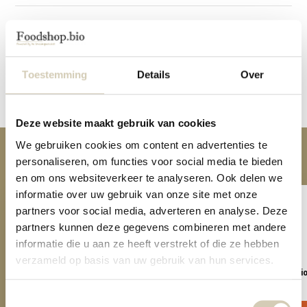
Specificaties
Reviews
Toestemming
Details
Over
Delen
Deze website maakt gebruik van cookies
We gebruiken cookies om content en advertenties te
Anderen kochten ook
personaliseren, om functies voor social media te bieden
en om ons websiteverkeer te analyseren. Ook delen we
informatie over uw gebruik van onze site met onze
partners voor social media, adverteren en analyse. Deze
partners kunnen deze gegevens combineren met andere
informatie die u aan ze heeft verstrekt of die ze hebben
verzameld op basis van uw gebruik van hun services.
Veggie Straws paprika - bio
Lentil twist original - bi
2,29
2,29
Toestemmingsselectie