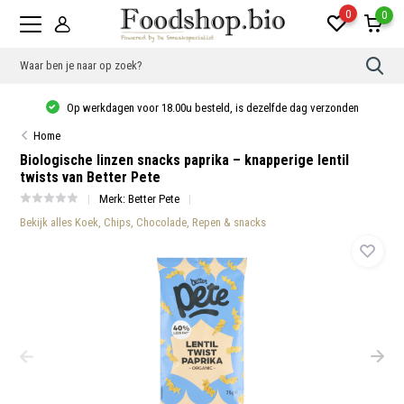
0
0
Gebr
de
pijlt
Op werkdagen voor 18.00u besteld, is dezelfde dag verzonden
op
en
Home
neer
om
Biologische linzen snacks paprika – knapperige lentil
een
twists van Better Pete
besc
resu
Merk:
Better Pete
te
sele
Bekijk alles Koek, Chips, Chocolade, Repen & snacks
Druk
op
Ente
om
naar
het
gese
zoek
te
gaan
Als
u
met