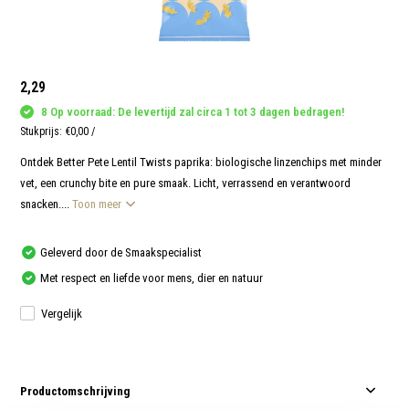
aanr
werk
kunt
u
touc
en
2,29
swip
gebr
8 Op voorraad: De levertijd zal circa 1 tot 3 dagen bedragen!
Stukprijs:
€0,00
/
Ontdek Better Pete Lentil Twists paprika: biologische linzenchips met minder
vet, een crunchy bite en pure smaak. Licht, verrassend en verantwoord
snacken....
Toon meer
Geleverd door de Smaakspecialist
Met respect en liefde voor mens, dier en natuur
Vergelijk
Productomschrijving