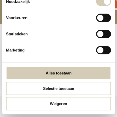
Noodzakelijk
Voorkeuren
Statistieken
Recent bekeken
Marketing
Linzen Twist Paprika - bio
Alles toestaan
2,29
Selectie toestaan
Weigeren