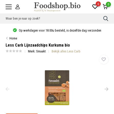
0
0
Gebr
de
pijlt
Op werkdagen voor 18.00u besteld, is dezelfde dag verzonden
op
en
Home
neer
om
Less Carb Lijnzaadchips Kurkuma bio
een
besc
Merk:
Smaakt
Bekijk alles Less Carb
resu
te
sele
Druk
op
Ente
om
naar
het
gese
zoek
te
gaan
Als
u
met