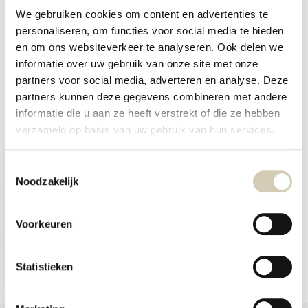
Specificaties
We gebruiken cookies om content en advertenties te
personaliseren, om functies voor social media te bieden
en om ons websiteverkeer te analyseren. Ook delen we
Reviews
informatie over uw gebruik van onze site met onze
partners voor social media, adverteren en analyse. Deze
Delen
partners kunnen deze gegevens combineren met andere
informatie die u aan ze heeft verstrekt of die ze hebben
verzameld op basis van uw gebruik van hun services.
Recent bekeken
Toestemmingsselectie
Noodzakelijk
Voorkeuren
Less Carb Lijnzaadchips
Kurkuma bio
4,69
Statistieken