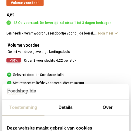
aanr
Volume voordeel!
werk
kunt
4,69
u
touc
12 Op voorraad: De levertijd zal circa 1 tot 3 dagen bedragen!
en
swip
gebr
Een heerlijk verantwoord tussendoortje voor bij de borrel....
Toon meer
Volume voordeel
Geniet van deze geweldige kortingsdeals
-10%
Order
2
voor slechts
4,22
per stuk
Geleverd door de Smaakspecialist
Met respect en liefde voor mens, dier en natuur
Vergelijk
Toestemming
Details
Over
Productomschrijving
Deze website maakt gebruik van cookies