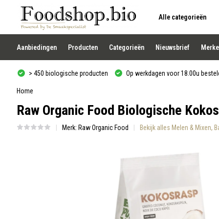
Alle categorieën
Gebruik
de
pijltjes
op
Aanbiedingen
Producten
Categorieën
Nieuwsbrief
Merke
en
neer
om
> 450 biologische producten
Op werkdagen voor 18.00u besteld
een
beschikbaar
resultaat
Home
te
Raw Organic Food Biologische Kokosra
selecteren.
Druk
op
Merk:
Raw Organic Food
Bekijk alles Melen & Mixen,
Enter
om
naar
het
geselecteerde
zoekresultaat
te
gaan.
Als
u
met
aanraaktoetsen