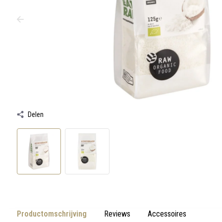
werkt,
kunt
u
touch-
en
swipetekens
gebruiken.
Delen
Productomschrijving
Reviews
Accessoires