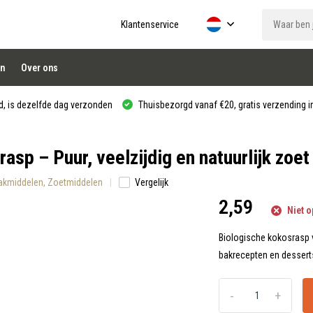
Klantenservice
n
Over ons
, is dezelfde dag verzonden
Thuisbezorgd vanaf €20, gratis verzending in
sp – Puur, veelzijdig en natuurlijk zoet
 Bakmiddelen, Zoetmiddelen
Vergelijk
2,59
Niet o
Biologische kokosrasp 
bakrecepten en desserts.
-
+