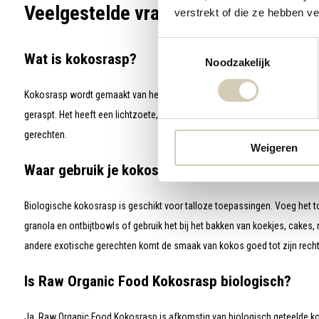
Veelgestelde vragen over Raw Organ
verstrekt of die ze hebben v
Toestemmingsselectie
Wat is kokosrasp?
Noodzakelijk
Kokosrasp wordt gemaakt van het vruchtvlees van rijpe kokosnoten dat w
geraspt. Het heeft een lichtzoete, volle kokossmaak en is een veelzijdig i
gerechten.
Weigeren
Waar gebruik je kokosrasp voor?
Biologische kokosrasp is geschikt voor talloze toepassingen. Voeg het 
granola en ontbijtbowls of gebruik het bij het bakken van koekjes, cakes, 
andere exotische gerechten komt de smaak van kokos goed tot zijn recht
Is Raw Organic Food Kokosrasp biologisch?
Ja, Raw Organic Food Kokosrasp is afkomstig van biologisch geteelde ko