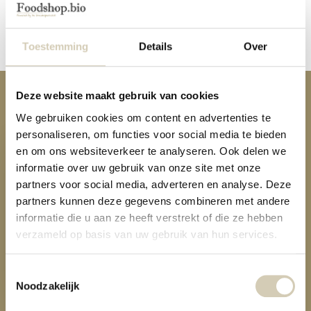
Reviews
Delen
Toestemming
Details
Over
Deze website maakt gebruik van cookies
Anderen kochten ook
We gebruiken cookies om content en advertenties te
personaliseren, om functies voor social media te bieden
en om ons websiteverkeer te analyseren. Ook delen we
informatie over uw gebruik van onze site met onze
partners voor social media, adverteren en analyse. Deze
partners kunnen deze gegevens combineren met andere
informatie die u aan ze heeft verstrekt of die ze hebben
Hennepzaad - bio
verzameld op basis van uw gebruik van hun services.
7,19
Toestemmingsselectie
Noodzakelijk