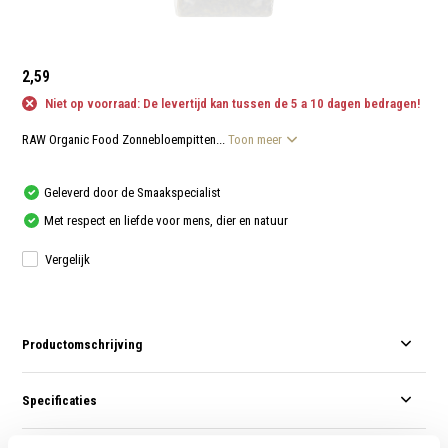
aanr
werk
kunt
u
touc
2,59
en
swip
Niet op voorraad: De levertijd kan tussen de 5 a 10 dagen bedragen!
gebr
RAW Organic Food Zonnebloempitten...
Toon meer
Geleverd door de Smaakspecialist
Met respect en liefde voor mens, dier en natuur
Vergelijk
Productomschrijving
Specificaties