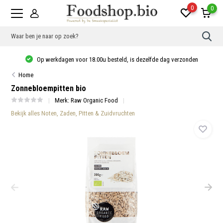
0
0
Gebr
de
pijlt
Op werkdagen voor 18.00u besteld, is dezelfde dag verzonden
op
en
Home
neer
om
Zonnebloempitten bio
een
besc
Merk:
Raw Organic Food
resu
Bekijk alles Noten, Zaden, Pitten & Zuidvruchten
te
sele
Druk
op
Ente
om
naar
het
gese
zoek
te
gaan
Als
u
met