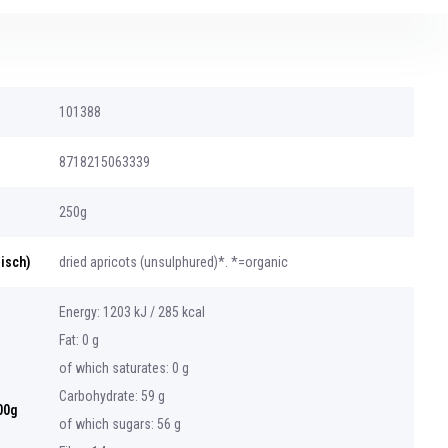
101388
8718215063339
250g
gisch)
dried apricots (unsulphured)*. *=organic
Energy: 1203 kJ / 285 kcal
Fat: 0 g
of which saturates: 0 g
Carbohydrate: 59 g
00g
of which sugars: 56 g