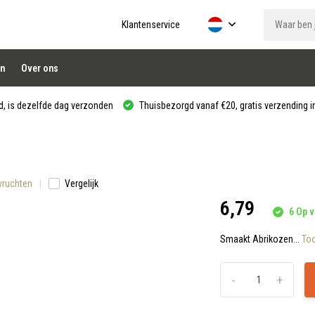
Klantenservice
n
Over ons
, is dezelfde dag verzonden
Thuisbezorgd vanaf €20, gratis verzending in
dvruchten
Vergelijk
6,79
6 Op v
Smaakt Abrikozen...
To
-
+