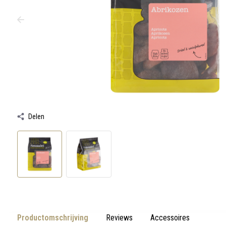
werkt,
kunt
u
touch-
en
swipetekens
gebruiken.
Delen
Productomschrijving
Reviews
Accessoires