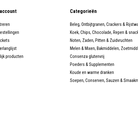
 account
Categorieën
treren
Beleg, Ontbijtgranen, Crackers & Rijstw
bestellingen
Koek, Chips, Chocolade, Repen & snac
ickets
Noten, Zaden, Pitten & Zuidvruchten
erlanglijst
Melen & Mixen, Bakmiddelen, Zoetmidd
lijk producten
Consenza glutenvrij
Poeders & Supplementen
Koude en warme dranken
Soepen, Conserven, Sauzen & Smaak