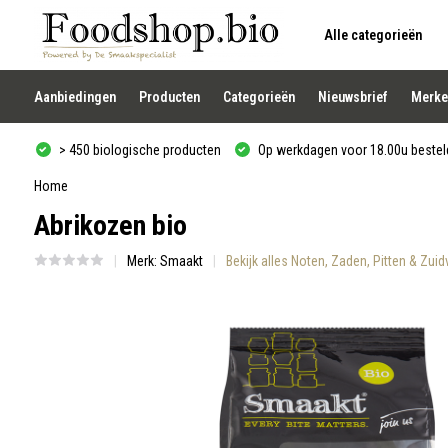
Alle categorieën
Gebruik
de
pijltjes
op
Aanbiedingen
Producten
Categorieën
Nieuwsbrief
Merke
en
neer
om
> 450 biologische producten
Op werkdagen voor 18.00u besteld
een
beschikbaar
resultaat
Home
te
Abrikozen bio
selecteren.
Druk
op
Merk:
Smaakt
Bekijk alles Noten, Zaden, Pitten & Zui
Enter
om
naar
het
geselecteerde
zoekresultaat
te
gaan.
Als
u
met
aanraaktoetsen