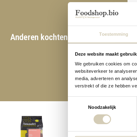
Toestemming
Anderen kochten ook
Vijgen bio
Bananenchips bio
Deze website maakt gebruik
6,39
2,59
We gebruiken cookies om cont
websiteverkeer te analyseren
media, adverteren en analys
verstrekt of die ze hebben v
Toestemmingsselectie
Noodzakelijk
Smaakt
6,79
6 Op voo