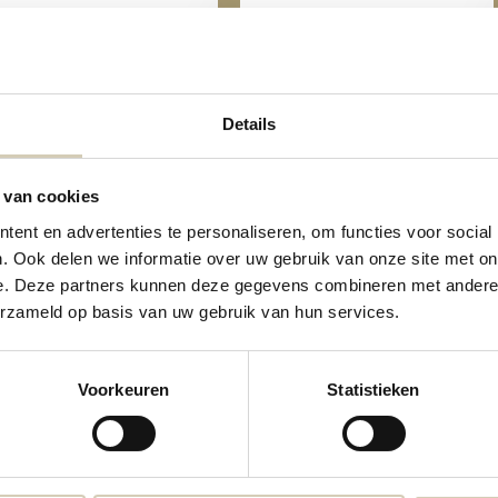
Details
Amandelen bio
Rozijnen Sultana bio
 van cookies
6,69
4,59
ent en advertenties te personaliseren, om functies voor social
. Ook delen we informatie over uw gebruik van onze site met on
e. Deze partners kunnen deze gegevens combineren met andere i
erzameld op basis van uw gebruik van hun services.
Voorkeuren
Statistieken
 Abrikozen bio
rraad: De levertijd zal circa 1 tot 3 dagen bedragen!