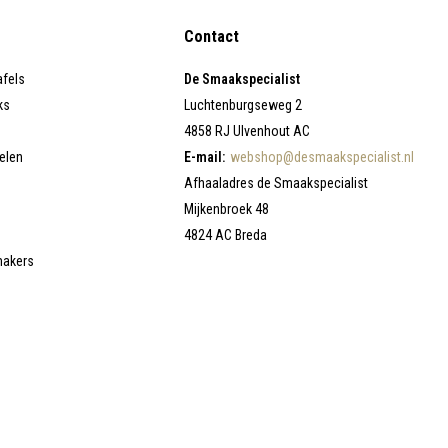
Contact
afels
De Smaakspecialist
ks
Luchtenburgseweg 2
4858 RJ Ulvenhout AC
elen
E-mail:
webshop@desmaakspecialist.nl
Afhaaladres de Smaakspecialist
Mijkenbroek 48
4824 AC Breda
makers