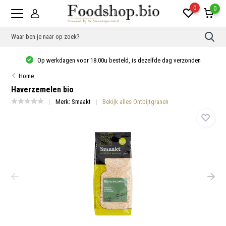
0
0
Gebr
de
pijlt
Op werkdagen voor 18.00u besteld, is dezelfde dag verzonden
op
en
Home
neer
om
Haverzemelen bio
een
besc
Merk:
Smaakt
Bekijk alles Ontbijtgranen
resu
te
sele
Druk
op
Ente
om
naar
het
gese
zoek
te
gaan
Als
u
met