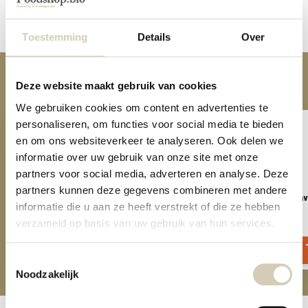
Delen
Toestemming
Details
Over
Anderen kochten ook
Deze website maakt gebruik van cookies
We gebruiken cookies om content en advertenties te
personaliseren, om functies voor social media te bieden
en om ons websiteverkeer te analyseren. Ook delen we
informatie over uw gebruik van onze site met onze
partners voor social media, adverteren en analyse. Deze
partners kunnen deze gegevens combineren met andere
Volkoren Havermeel bio
Koolhydraatarme Proteine Ha
informatie die u aan ze heeft verstrekt of die ze hebben
bio
2,69
verzameld op basis van uw gebruik van hun services.
4,09
Toestemmingsselectie
Noodzakelijk