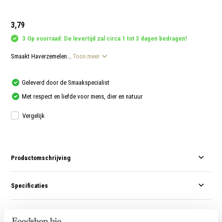
aanr
werk
kunt
3,79
u
touc
3 Op voorraad: De levertijd zal circa 1 tot 3 dagen bedragen!
en
swip
gebr
Smaakt Haverzemelen...
Toon meer
Geleverd door de Smaakspecialist
Met respect en liefde voor mens, dier en natuur
Vergelijk
Productomschrijving
Specificaties
Reviews