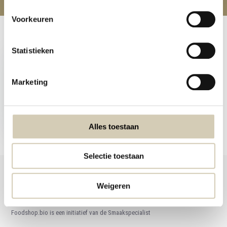
Voorkeuren
Recent bekeken
Statistieken
Marketing
Kokosmeel bio
3,49
Alles toestaan
Selectie toestaan
Weigeren
Foodshop.bio
Foodshop.bio is een initiatief van de Smaakspecialist