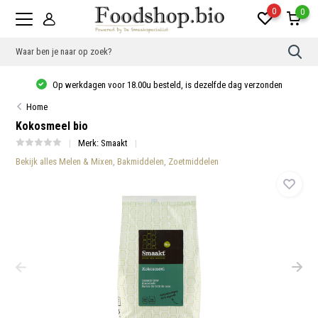
0
0
Gebr
de
pijlt
Op werkdagen voor 18.00u besteld, is dezelfde dag verzonden
op
en
Home
neer
om
Kokosmeel bio
een
besc
Merk:
Smaakt
resu
Bekijk alles Melen & Mixen, Bakmiddelen, Zoetmiddelen
te
sele
Druk
op
Ente
om
naar
het
gese
zoek
te
gaan
Als
u
met