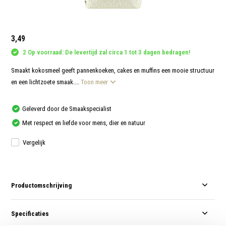
aanr
werk
kunt
u
touc
3,49
en
swip
2 Op voorraad: De levertijd zal circa 1 tot 3 dagen bedragen!
gebr
Smaakt kokosmeel geeft pannenkoeken, cakes en muffins een mooie structuur
en een lichtzoete smaak....
Toon meer
Geleverd door de Smaakspecialist
Met respect en liefde voor mens, dier en natuur
Vergelijk
Productomschrijving
Specificaties