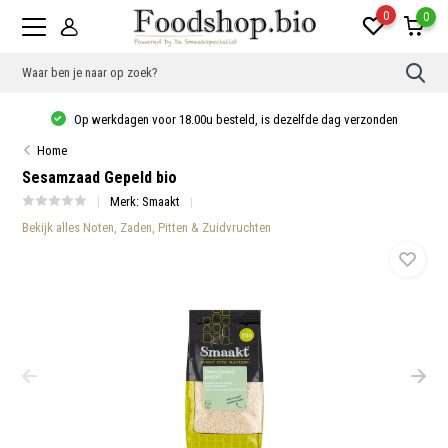
0
0
Gebr
de
pijlt
Op werkdagen voor 18.00u besteld, is dezelfde dag verzonden
op
en
Home
neer
om
Sesamzaad Gepeld bio
een
besc
Merk:
Smaakt
resu
Bekijk alles Noten, Zaden, Pitten & Zuidvruchten
te
sele
Druk
op
Ente
om
naar
het
gese
zoek
te
gaan
Als
u
met