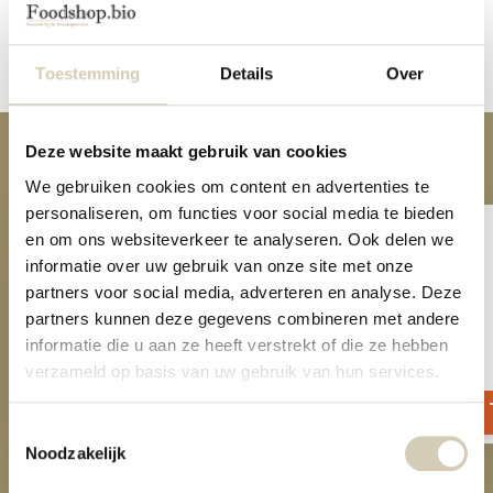
Reviews
Delen
Toestemming
Details
Over
Deze website maakt gebruik van cookies
Anderen kochten ook
We gebruiken cookies om content en advertenties te
personaliseren, om functies voor social media te bieden
en om ons websiteverkeer te analyseren. Ook delen we
informatie over uw gebruik van onze site met onze
partners voor social media, adverteren en analyse. Deze
partners kunnen deze gegevens combineren met andere
informatie die u aan ze heeft verstrekt of die ze hebben
Pompoenpitten bio
Chiazaad bio
verzameld op basis van uw gebruik van hun services.
4,29
4,89
Toestemmingsselectie
Noodzakelijk