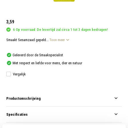
aanr
werk
kunt
u
touc
3,59
en
swip
6 Op voorraad: De levertijd zal circa 1 tot 3 dagen bedragen!
gebr
Smaakt Sesamzaad gepeld...
Toon meer
Geleverd door de Smaakspecialist
Met respect en liefde voor mens, dier en natuur
Vergelijk
Productomschrijving
Specificaties