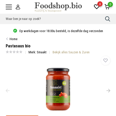
0
0
Gebr
de
pijlt
Op werkdagen voor 18.00u besteld, is dezelfde dag verzonden
op
en
Home
neer
om
Pastasaus bio
een
besc
Merk:
Smaakt
Bekijk alles Sauzen & Zuren
resu
te
sele
Druk
op
Ente
om
naar
het
gese
zoek
te
gaan
Als
u
met