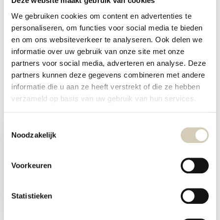
Deze website maakt gebruik van cookies
We gebruiken cookies om content en advertenties te
Specificaties
personaliseren, om functies voor social media te bieden
en om ons websiteverkeer te analyseren. Ook delen we
Reviews
informatie over uw gebruik van onze site met onze
partners voor social media, adverteren en analyse. Deze
Delen
partners kunnen deze gegevens combineren met andere
informatie die u aan ze heeft verstrekt of die ze hebben
verzameld op basis van uw gebruik van hun services.
Recent bekeken
Toestemmingsselectie
Noodzakelijk
Voorkeuren
Pastasaus bio
Statistieken
3,09