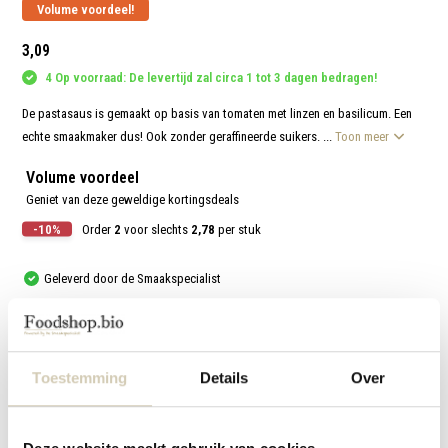
aanr
Volume voordeel!
werk
kunt
3,09
u
touc
4 Op voorraad: De levertijd zal circa 1 tot 3 dagen bedragen!
en
swip
gebr
De pastasaus is gemaakt op basis van tomaten met linzen en basilicum. Een
echte smaakmaker dus! Ook zonder geraffineerde suikers. ...
Toon meer
Volume voordeel
Geniet van deze geweldige kortingsdeals
-10%
Order
2
voor slechts
2,78
per stuk
Geleverd door de Smaakspecialist
Met respect en liefde voor mens, dier en natuur
Vergelijk
Toestemming
Details
Over
Productomschrijving