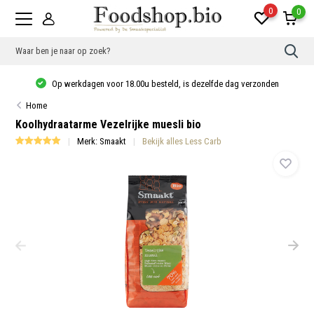
0
0
Gebr
de
pijlt
Op werkdagen voor 18.00u besteld, is dezelfde dag verzonden
op
en
Home
neer
om
Koolhydraatarme Vezelrijke muesli bio
een
besc
Merk:
Smaakt
Bekijk alles Less Carb
resu
te
sele
Druk
op
Ente
om
naar
het
gese
zoek
te
gaan
Als
u
met