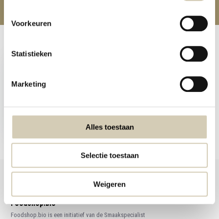
Voorkeuren
Recent bekeken
Statistieken
Marketing
Koolhydraatarme
Vezelrijke muesli bio
Alles toestaan
5,99
Selectie toestaan
Weigeren
Foodshop.bio
Foodshop.bio is een initiatief van de Smaakspecialist