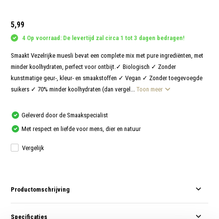
aanr
werk
kunt
5,99
u
touc
4 Op voorraad: De levertijd zal circa 1 tot 3 dagen bedragen!
en
swip
gebr
Smaakt Vezelrijke muesli bevat een complete mix met pure ingrediënten, met
minder koolhydraten, perfect voor ontbijt.✓ Biologisch ✓ Zonder
kunstmatige geur-, kleur- en smaakstoffen ✓ Vegan ✓ Zonder toegevoegde
suikers ✓ 70% minder koolhydraten (dan vergel...
Toon meer
Geleverd door de Smaakspecialist
Met respect en liefde voor mens, dier en natuur
Vergelijk
Productomschrijving
Specificaties