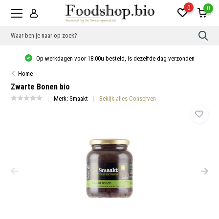
0
0
Gebr
de
pijlt
Op werkdagen voor 18.00u besteld, is dezelfde dag verzonden
op
en
Home
neer
om
Zwarte Bonen bio
een
besc
Merk:
Smaakt
Bekijk alles Conserven
resu
te
sele
Druk
op
Ente
om
naar
het
gese
zoek
te
gaan
Als
u
met