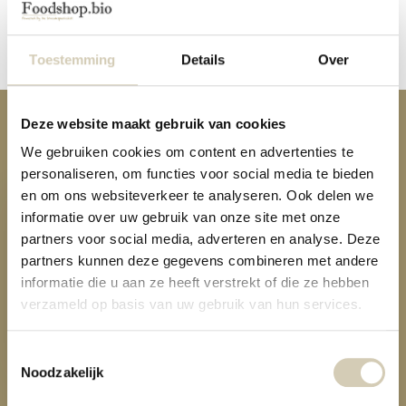
Reviews
Delen
Toestemming
Details
Over
Deze website maakt gebruik van cookies
Anderen kochten ook
We gebruiken cookies om content en advertenties te
personaliseren, om functies voor social media te bieden
en om ons websiteverkeer te analyseren. Ook delen we
informatie over uw gebruik van onze site met onze
partners voor social media, adverteren en analyse. Deze
partners kunnen deze gegevens combineren met andere
Bonen-Linzen mix bio
informatie die u aan ze heeft verstrekt of die ze hebben
verzameld op basis van uw gebruik van hun services.
1,99
Toestemmingsselectie
Noodzakelijk