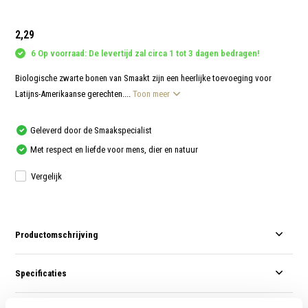
aanr
werk
kunt
2,29
u
touc
6 Op voorraad: De levertijd zal circa 1 tot 3 dagen bedragen!
en
swip
gebr
Biologische zwarte bonen van Smaakt zijn een heerlijke toevoeging voor
Latijns-Amerikaanse gerechten....
Toon meer
Geleverd door de Smaakspecialist
Met respect en liefde voor mens, dier en natuur
Vergelijk
Productomschrijving
Specificaties