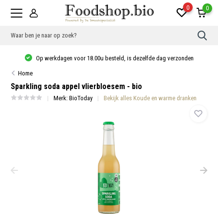
0
0
Gebr
de
pijlt
Op werkdagen voor 18.00u besteld, is dezelfde dag verzonden
op
en
Home
neer
om
Sparkling soda appel vlierbloesem - bio
een
besc
Merk:
BioToday
Bekijk alles Koude en warme dranken
resu
te
sele
Druk
op
Ente
om
naar
het
gese
zoek
te
gaan
Als
u
met