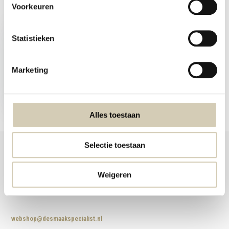
Voorkeuren
Recent bekeken
Statistieken
Marketing
Sparkling soda appel
vlierbloesem - bio
1,99
Alles toestaan
Selectie toestaan
Weigeren
Foodshop.bio
Foodshop.bio is een initiatief van de Smaakspecialist
webshop@desmaakspecialist.nl