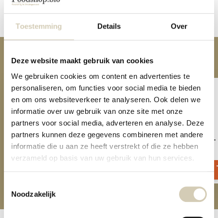
Delen
Toestemming
Details
Over
Anderen kochten ook
Deze website maakt gebruik van cookies
We gebruiken cookies om content en advertenties te
personaliseren, om functies voor social media te bieden
en om ons websiteverkeer te analyseren. Ook delen we
informatie over uw gebruik van onze site met onze
partners voor social media, adverteren en analyse. Deze
partners kunnen deze gegevens combineren met andere
Sparkling soda roze grapefruit - bio
Sparkling soda rabarber - 
informatie die u aan ze heeft verstrekt of die ze hebben
1,99
1,99
verzameld op basis van uw gebruik van hun services.
Toestemmingsselectie
Noodzakelijk