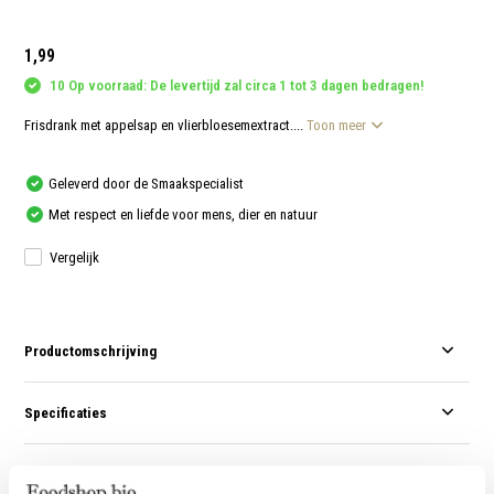
aanr
werk
kunt
1,99
u
touc
10 Op voorraad: De levertijd zal circa 1 tot 3 dagen bedragen!
en
swip
gebr
Frisdrank met appelsap en vlierbloesemextract....
Toon meer
Geleverd door de Smaakspecialist
Met respect en liefde voor mens, dier en natuur
Vergelijk
Productomschrijving
Specificaties
Reviews