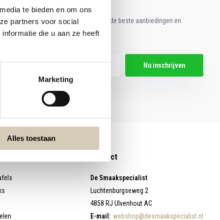
 media te bieden en om ons
e aan voor onze nieuwsbrief en ontvang de beste aanbiedingen en
ze partners voor social
nformatie die u aan ze heeft
ische recepten!
Nu inschrijven
Marketing
hier de wettelijke beperkingen
Alles toestaan
Contact
afels
De Smaakspecialist
ks
Luchtenburgseweg 2
4858 RJ Ulvenhout AC
elen
E-mail:
webshop@desmaakspecialist.nl