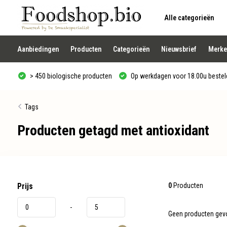
Alle categorieën
Gebruik
de
pijltjes
op
Aanbiedingen
Producten
Categorieën
Nieuwsbrief
Merke
en
neer
om
> 450 biologische producten
Op werkdagen voor 18.00u besteld
een
beschikbaar
resultaat
te
Tags
selecteren.
Druk
Producten getagd met antioxidant
op
Enter
om
naar
het
geselecteerde
zoekresultaat
te
Prijs
0
Producten
gaan.
Als
-
u
Geen producten gevo
met
aanraaktoetsen