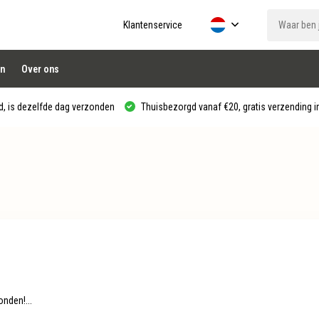
Klantenservice
n
Over ons
, is dezelfde dag verzonden
Thuisbezorgd vanaf €20, gratis verzending in
nden!...