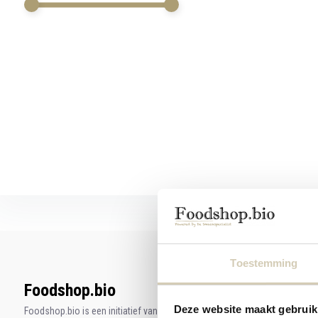
werkt,
kunt
u
touch-
en
swipetekens
gebruiken.
Toestemming
Foodshop.bio
Deze website maakt gebruik
Foodshop.bio is een initiatief van de Smaakspecialist