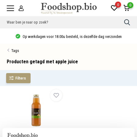
0
0
Gebr
de
pijlt
Op werkdagen voor 18.00u besteld, is dezelfde dag verzonden
op
en
neer
Tags
om
een
besc
Producten getagd met apple juice
resu
te
sele
Filters
Druk
op
Ente
om
naar
het
gese
zoek
te
gaan
Als
u
Appel-gembersap - bio
met