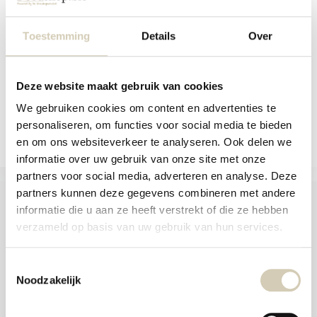
aanr
Appel-gembersap - bio
werk
kunt
Op voorraad
Toestemming
Details
Over
u
touc
4,49
en
swip
gebr
Deze website maakt gebruik van cookies
We gebruiken cookies om content en advertenties te
Vergelijk
personaliseren, om functies voor social media te bieden
en om ons websiteverkeer te analyseren. Ook delen we
informatie over uw gebruik van onze site met onze
partners voor social media, adverteren en analyse. Deze
partners kunnen deze gegevens combineren met andere
informatie die u aan ze heeft verstrekt of die ze hebben
verzameld op basis van uw gebruik van hun services.
Foodshop.bio
Foodshop.bio is een initiatief van de Smaakspecialist
Toestemmingsselectie
Noodzakelijk
webshop@desmaakspecialist.nl