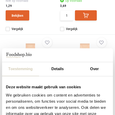
Niet op voorraad
Op voorraad
1,29
3,69
Bekijken
Vergelijk
Vergelijk
Toestemming
Details
Over
High Protein Oats
High Protein Muesli - bio
Better Pete High Protein Oats zijn
Better Pete High Protein Muesli is
biologische h...
een biologisc...
Deze website maakt gebruik van cookies
Op voorraad
Op voorraad
We gebruiken cookies om content en advertenties te
3,49
4,79
personaliseren, om functies voor social media te bieden
en om ons websiteverkeer te analyseren. Ook delen we
informatie over uw gebruik van onze site met onze