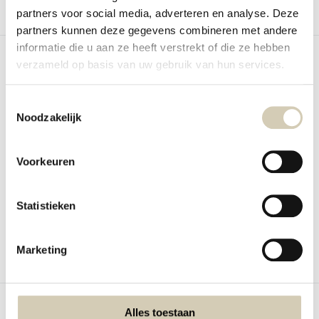
partners voor social media, adverteren en analyse. Deze
Vergelijk
Vergelijk
partners kunnen deze gegevens combineren met andere
informatie die u aan ze heeft verstrekt of die ze hebben
verzameld op basis van uw gebruik van hun services.
Toestemmingsselectie
Noodzakelijk
Crunchy Protein Muesli
Multigrain flakes
Better Pete Crunchy Protein Muesli
Better Pete Multigrain flakes
Voorkeuren
Op voorraad
Op voorraad
3,89
2,49
Statistieken
Marketing
Vergelijk
Vergelijk
Alles toestaan