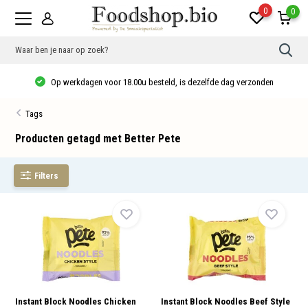
0
0
Gebr
de
pijlt
Op werkdagen voor 18.00u besteld, is dezelfde dag verzonden
op
en
neer
Tags
om
een
besc
Producten getagd met Better Pete
resu
te
sele
Filters
Druk
op
Ente
om
naar
het
gese
zoek
te
gaan
Als
u
Instant Block Noodles Chicken
Instant Block Noodles Beef Style
met