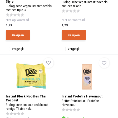
Style
aanr
Biologische vegan instantnoedels
werk
Biologische vegan instantnoedels
met een rijke b...
kunt
met een rijke C...
u
touc
Niet op voorraad
Niet op voorraad
en
1,29
1,29
swip
gebr
Bekijken
Bekijken
Vergelijk
Vergelijk
Instant Block Noodles Thai
Instant Proteïne Havermout
Coconut
Better Pete Instant Proteïne
Biologische instantnoedels met
Havermout
romige Thaise kok...