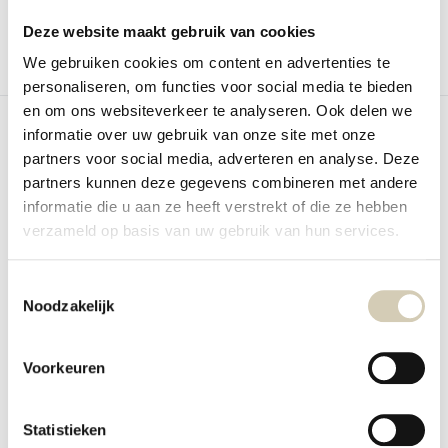
Deze website maakt gebruik van cookies
We gebruiken cookies om content en advertenties te
Vergelijk
Vergelijk
personaliseren, om functies voor social media te bieden
en om ons websiteverkeer te analyseren. Ook delen we
informatie over uw gebruik van onze site met onze
partners voor social media, adverteren en analyse. Deze
partners kunnen deze gegevens combineren met andere
informatie die u aan ze heeft verstrekt of die ze hebben
verzameld op basis van uw gebruik van hun services.
Boekweitvlokken bio
Smaakt Boekweitvlokken
Toestemmingsselectie
Noodzakelijk
Op voorraad
4,69
Voorkeuren
Vergelijk
Statistieken