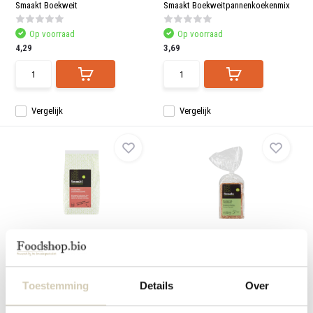
aanr
Smaakt Boekweit
Smaakt Boekweitpannenkoekenmix
werk
kunt
Op voorraad
Op voorraad
u
touc
4,29
3,69
en
swip
gebr
Vergelijk
Vergelijk
Volkoren Boekweitmeel bio
Boekweit crackers bio
Smaakt Volkoren Boekweitmeel
Smaakt boekweitcrackers zijn
biologische, knappe...
Toestemming
Details
Over
Op voorraad
Op voorraad
3,89
4,59