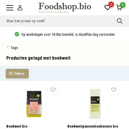
0
0
Gebr
de
pijlt
Op werkdagen voor 18.00u besteld, is dezelfde dag verzonden
op
en
neer
Tags
om
een
besc
Producten getagd met boekweit
resu
te
sele
Filters
Druk
op
Ente
om
naar
het
gese
zoek
te
gaan
Als
u
Boekweit bio
Boekweitpannenkoekenmix bio
met