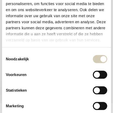
aanr
personaliseren, om functies voor social media te bieden
werk
Foodshop.bio
kunt
en om ons websiteverkeer te analyseren. Ook delen we
u
Foodshop.bio is een initiatief van de Smaakspecialist
informatie over uw gebruik van onze site met onze
touc
en
partners voor social media, adverteren en analyse. Deze
swip
partners kunnen deze gegevens combineren met andere
gebr
webshop@desmaakspecialist.nl
informatie die u aan ze heeft verstrekt of die ze hebben
verzameld op basis van uw gebruik van hun services.
Toestemmingsselectie
Noodzakelijk
Meld je aan voor onze nieuwsbrief en ontvang de beste aanbiedingen en
biologische recepten!
Voorkeuren
Nu inschrijven
Statistieken
* Lees hier de wettelijke beperkingen
Marketing
Klantenservice