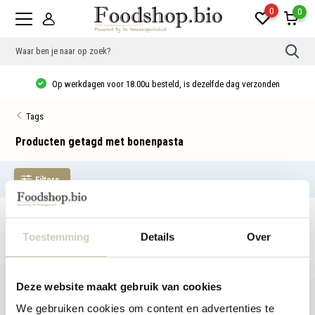
0
0
Gebr
de
pijlt
Op werkdagen voor 18.00u besteld, is dezelfde dag verzonden
op
en
neer
Tags
om
een
besc
Producten getagd met bonenpasta
resu
te
sele
Filters
Druk
op
Ente
om
Geen producten gevonden!...
naar
het
Toestemming
Details
Over
gese
zoek
te
gaan
Deze website maakt gebruik van cookies
Als
u
We gebruiken cookies om content en advertenties te
met