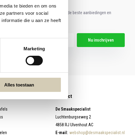
 media te bieden en om ons
e aan voor onze nieuwsbrief en ontvang de beste aanbiedingen en
ze partners voor social
nformatie die u aan ze heeft
ische recepten!
Nu inschrijven
Marketing
hier de wettelijke beperkingen
Alles toestaan
Contact
afels
De Smaakspecialist
ks
Luchtenburgseweg 2
4858 RJ Ulvenhout AC
elen
E-mail:
webshop@desmaakspecialist.nl