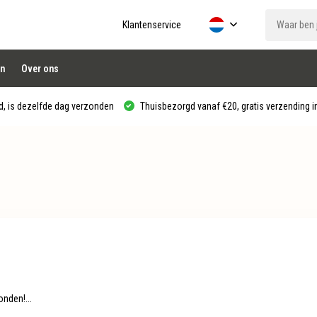
Klantenservice
n
Over ons
, is dezelfde dag verzonden
Thuisbezorgd vanaf €20, gratis verzending in
nden!...