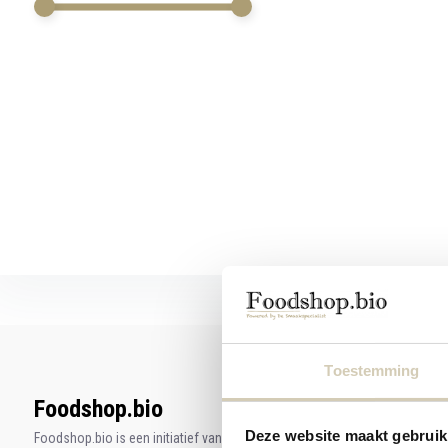
werkt,
kunt
u
touch-
en
swipetekens
gebruiken.
Toestemming
Foodshop.bio
Deze website maakt gebruik
Foodshop.bio is een initiatief van de Smaakspecialist