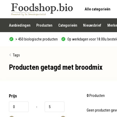
Alle categorieën
Gebruik
de
pijltjes
op
Aanbiedingen
Producten
Categorieën
Nieuwsbrief
Merke
en
neer
om
> 450 biologische producten
Op werkdagen voor 18.00u besteld
een
beschikbaar
resultaat
te
Tags
selecteren.
Druk
Producten getagd met broodmix
op
Enter
om
naar
het
geselecteerde
zoekresultaat
te
Prijs
0
Producten
gaan.
Als
-
u
Geen producten gevo
met
aanraaktoetsen