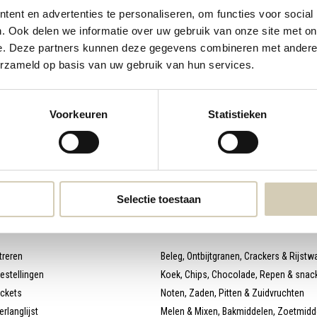
ent en advertenties te personaliseren, om functies voor social
webshop@desmaakspecialist.nl
Meld j
. Ook delen we informatie over uw gebruik van onze site met on
e. Deze partners kunnen deze gegevens combineren met andere i
biolog
erzameld op basis van uw gebruik van hun services.
Voorkeuren
Statistieken
* Lees 
Selectie toestaan
 account
Categorieën
treren
Beleg, Ontbijtgranen, Crackers & Rijstw
bestellingen
Koek, Chips, Chocolade, Repen & snac
ickets
Noten, Zaden, Pitten & Zuidvruchten
erlanglijst
Melen & Mixen, Bakmiddelen, Zoetmidd