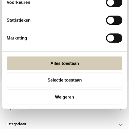
Voorkeuren
Statistieken
Meld je aan voor onze nieuwsbrief en ontvang de beste aanbiedingen en
Marketing
biologische recepten!
Nu inschrijven
Alles toestaan
* Lees hier de wettelijke beperkingen
Selectie toestaan
Klantenservice
Weigeren
Mijn account
Categorieën