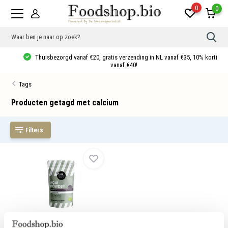
0
0
Gebr
de
pijlt
Thuisbezorgd vanaf €20, gratis verzending in NL vanaf €35, 10% korting
op
vanaf €40!
en
neer
Tags
om
een
besc
Producten getagd met calcium
resu
te
sele
Filters
Druk
op
Ente
om
naar
het
gese
zoek
te
gaan
Als
u
Açaí Poeder Bio
met