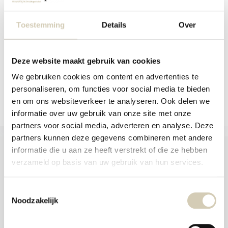
aanr
Biologisch gevriesdroogd
werk
açaípoeder uit het Am...
kunt
Toestemming
Details
Over
u
Niet op voorraad
touc
8,99
en
swip
gebr
Bekijken
Deze website maakt gebruik van cookies
We gebruiken cookies om content en advertenties te
Vergelijk
personaliseren, om functies voor social media te bieden
en om ons websiteverkeer te analyseren. Ook delen we
informatie over uw gebruik van onze site met onze
partners voor social media, adverteren en analyse. Deze
partners kunnen deze gegevens combineren met andere
informatie die u aan ze heeft verstrekt of die ze hebben
verzameld op basis van uw gebruik van hun services.
Foodshop.bio
Toestemmingsselectie
Foodshop.bio is een initiatief van de Smaakspecialist
Noodzakelijk
webshop@desmaakspecialist.nl