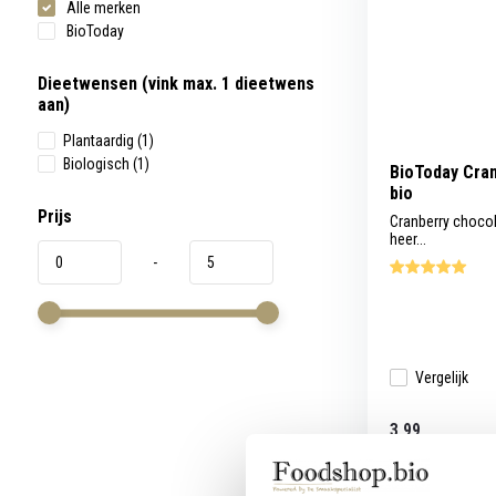
Alle merken
werkt,
kunt
BioToday
u
touch-
en
Dieetwensen (vink max. 1 dieetwens
swipetekens
aan)
gebruiken.
Plantaardig
(1)
Biologisch
(1)
BioToday Cra
bio
Prijs
Cranberry choco
heer...
-
Vergelijk
3,99