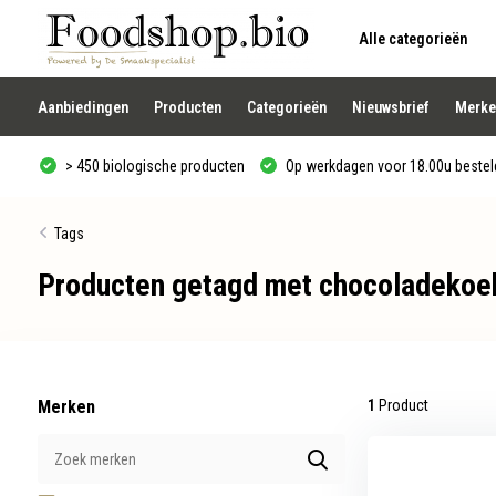
Alle categorieën
Gebruik
de
pijltjes
op
Aanbiedingen
Producten
Categorieën
Nieuwsbrief
Merke
en
neer
om
> 450 biologische producten
Op werkdagen voor 18.00u besteld
een
beschikbaar
resultaat
te
Tags
selecteren.
Druk
Producten getagd met chocoladekoe
op
Enter
om
naar
het
geselecteerde
zoekresultaat
te
Merken
1
Product
gaan.
Als
u
met
aanraaktoetsen