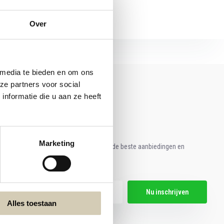
Over
 media te bieden en om ons
ze partners voor social
nformatie die u aan ze heeft
Marketing
e aan voor onze nieuwsbrief en ontvang de beste aanbiedingen en
ische recepten!
Nu inschrijven
Alles toestaan
hier de wettelijke beperkingen