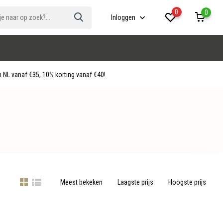
0
0
Inloggen
 NL vanaf €35, 10% korting vanaf €40!
Meest bekeken
Laagste prijs
Hoogste prijs