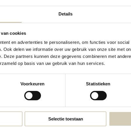
Details
 van cookies
ent en advertenties te personaliseren, om functies voor social
. Ook delen we informatie over uw gebruik van onze site met on
e. Deze partners kunnen deze gegevens combineren met andere i
Contactgegevens
erzameld op basis van uw gebruik van hun services.
Neem contact met ons op
Voorkeuren
Statistieken
webshop@desmaakspecialist.nl
Meld j
biolog
Selectie toestaan
* Lees 