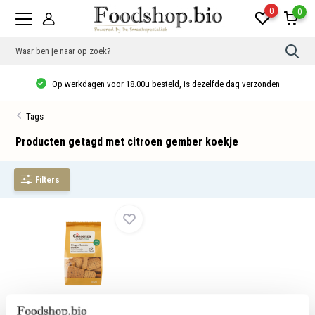
0
0
Gebr
de
pijlt
Op werkdagen voor 18.00u besteld, is dezelfde dag verzonden
op
en
neer
Tags
om
een
besc
Producten getagd met citroen gember koekje
resu
te
sele
Filters
Druk
op
Ente
om
naar
het
gese
zoek
te
gaan
Als
u
GV Gember-citroen koekjes - bio
met