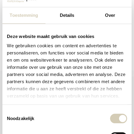
aanr
GV Gember-citroen koekjes - bio
werk
kunt
Op voorraad
Toestemming
Details
Over
u
touc
3,79
en
swip
gebr
Deze website maakt gebruik van cookies
We gebruiken cookies om content en advertenties te
Vergelijk
personaliseren, om functies voor social media te bieden
en om ons websiteverkeer te analyseren. Ook delen we
informatie over uw gebruik van onze site met onze
partners voor social media, adverteren en analyse. Deze
partners kunnen deze gegevens combineren met andere
informatie die u aan ze heeft verstrekt of die ze hebben
verzameld op basis van uw gebruik van hun services.
Foodshop.bio
Foodshop.bio is een initiatief van de Smaakspecialist
Toestemmingsselectie
Noodzakelijk
webshop@desmaakspecialist.nl