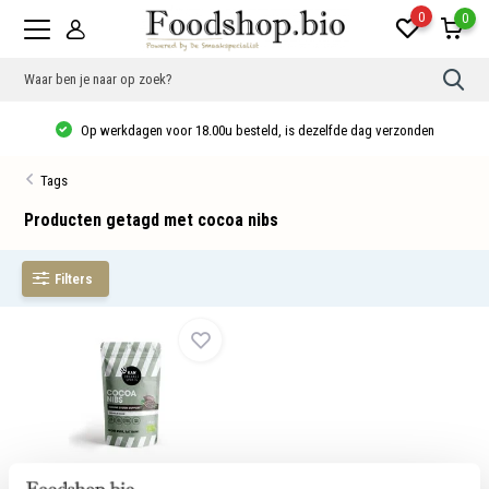
0
0
Gebr
de
pijlt
Op werkdagen voor 18.00u besteld, is dezelfde dag verzonden
op
en
neer
Tags
om
een
besc
Producten getagd met cocoa nibs
resu
te
sele
Filters
Druk
op
Ente
om
naar
het
gese
zoek
te
gaan
Als
u
Cacao nibs Bio
met