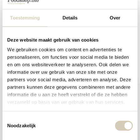
aanr
Biologische cacaonibs met een
werk
intense cacaosmaak...
kunt
u
Toestemming
Details
Over
Niet op voorraad
touc
7,89
en
swip
gebr
Bekijken
Deze website maakt gebruik van cookies
We gebruiken cookies om content en advertenties te
Vergelijk
personaliseren, om functies voor social media te bieden
en om ons websiteverkeer te analyseren. Ook delen we
informatie over uw gebruik van onze site met onze
partners voor social media, adverteren en analyse. Deze
partners kunnen deze gegevens combineren met andere
informatie die u aan ze heeft verstrekt of die ze hebben
verzameld op basis van uw gebruik van hun services.
Foodshop.bio
Toestemmingsselectie
Foodshop.bio is een initiatief van de Smaakspecialist
Noodzakelijk
webshop@desmaakspecialist.nl