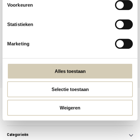
Voorkeuren
Statistieken
Meld je aan voor onze nieuwsbrief en ontvang de beste aanbiedingen en
Marketing
biologische recepten!
Nu inschrijven
Alles toestaan
* Lees hier de wettelijke beperkingen
Selectie toestaan
Klantenservice
Weigeren
Mijn account
Categorieën