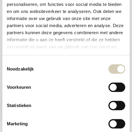
aanr
personaliseren, om functies voor social media te bieden
werk
Foodshop.bio
kunt
en om ons websiteverkeer te analyseren. Ook delen we
u
Foodshop.bio is een initiatief van de Smaakspecialist
informatie over uw gebruik van onze site met onze
touc
en
partners voor social media, adverteren en analyse. Deze
swip
partners kunnen deze gegevens combineren met andere
gebr
webshop@desmaakspecialist.nl
informatie die u aan ze heeft verstrekt of die ze hebben
verzameld op basis van uw gebruik van hun services.
Toestemmingsselectie
Noodzakelijk
Meld je aan voor onze nieuwsbrief en ontvang de beste aanbiedingen en
biologische recepten!
Voorkeuren
Nu inschrijven
Statistieken
* Lees hier de wettelijke beperkingen
Marketing
Klantenservice