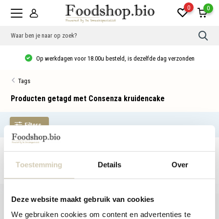
0
0
Gebr
de
pijlt
Op werkdagen voor 18.00u besteld, is dezelfde dag verzonden
op
en
neer
Tags
om
een
besc
Producten getagd met Consenza kruidencake
resu
te
sele
Filters
Druk
op
Ente
om
Geen producten gevonden!...
naar
het
Toestemming
Details
Over
gese
zoek
te
gaan
Deze website maakt gebruik van cookies
Als
u
We gebruiken cookies om content en advertenties te
met