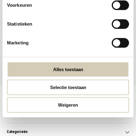
Voorkeuren
Statistieken
Meld je aan voor onze nieuwsbrief en ontvang de beste aanbiedingen en
Marketing
biologische recepten!
Nu inschrijven
Alles toestaan
* Lees hier de wettelijke beperkingen
Selectie toestaan
Klantenservice
Weigeren
Mijn account
Categorieën