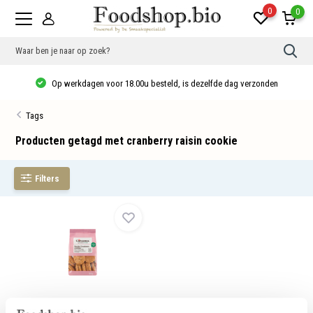
0
0
Gebr
de
pijlt
Op werkdagen voor 18.00u besteld, is dezelfde dag verzonden
op
en
neer
Tags
om
een
besc
Producten getagd met cranberry raisin cookie
resu
te
sele
Filters
Druk
op
Ente
om
naar
het
gese
zoek
te
gaan
Als
u
GV Rozijn-cranberry koekjes - bio
met