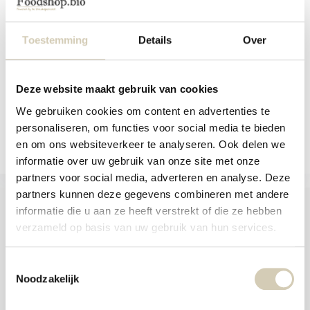
aanr
Vezelrijke, biologische rozijn-
werk
cranberry koekjes...
kunt
u
Toestemming
Details
Over
Op voorraad
touc
en
3,79
swip
gebr
Deze website maakt gebruik van cookies
We gebruiken cookies om content en advertenties te
Vergelijk
personaliseren, om functies voor social media te bieden
en om ons websiteverkeer te analyseren. Ook delen we
informatie over uw gebruik van onze site met onze
partners voor social media, adverteren en analyse. Deze
partners kunnen deze gegevens combineren met andere
informatie die u aan ze heeft verstrekt of die ze hebben
verzameld op basis van uw gebruik van hun services.
Foodshop.bio
Toestemmingsselectie
Foodshop.bio is een initiatief van de Smaakspecialist
Noodzakelijk
webshop@desmaakspecialist.nl