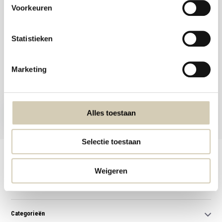
Voorkeuren
Statistieken
Meld je aan voor onze nieuwsbrief en ontvang de beste aanbiedingen en
Marketing
biologische recepten!
Nu inschrijven
Alles toestaan
* Lees hier de wettelijke beperkingen
Selectie toestaan
Klantenservice
Weigeren
Mijn account
Categorieën