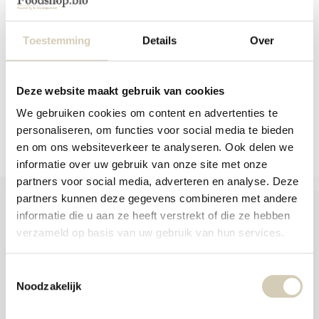
aanr
Biologisch matchapoeder met een
werk
zachte umamismaa...
kunt
u
Toestemming
Details
Over
Niet op voorraad
touc
7,99
en
swip
gebr
Bekijken
Deze website maakt gebruik van cookies
We gebruiken cookies om content en advertenties te
Vergelijk
personaliseren, om functies voor social media te bieden
en om ons websiteverkeer te analyseren. Ook delen we
informatie over uw gebruik van onze site met onze
partners voor social media, adverteren en analyse. Deze
partners kunnen deze gegevens combineren met andere
informatie die u aan ze heeft verstrekt of die ze hebben
verzameld op basis van uw gebruik van hun services.
Foodshop.bio
Toestemmingsselectie
Foodshop.bio is een initiatief van de Smaakspecialist
Noodzakelijk
webshop@desmaakspecialist.nl