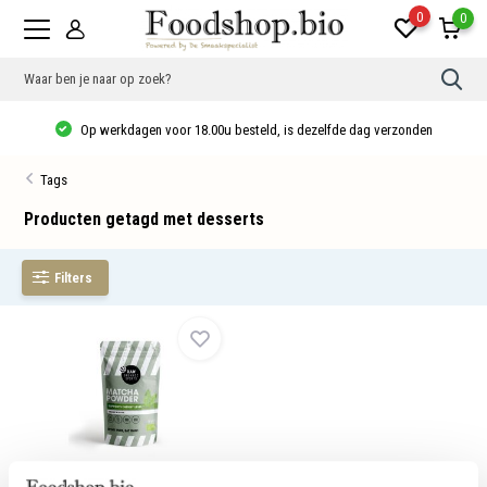
0
0
Gebr
de
pijlt
Op werkdagen voor 18.00u besteld, is dezelfde dag verzonden
op
en
neer
Tags
om
een
besc
Producten getagd met desserts
resu
te
sele
Filters
Druk
op
Ente
om
naar
het
gese
zoek
te
gaan
Als
u
Matchapoeder Bio
met