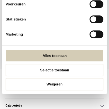
Voorkeuren
Statistieken
Meld je aan voor onze nieuwsbrief en ontvang de beste aanbiedingen en
Marketing
biologische recepten!
Nu inschrijven
Alles toestaan
* Lees hier de wettelijke beperkingen
Selectie toestaan
Klantenservice
Weigeren
Mijn account
Categorieën