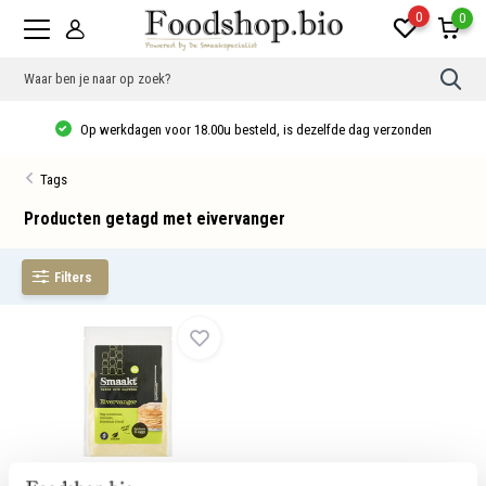
0
0
Gebr
de
pijlt
Op werkdagen voor 18.00u besteld, is dezelfde dag verzonden
op
en
neer
Tags
om
een
besc
Producten getagd met eivervanger
resu
te
sele
Filters
Druk
op
Ente
om
naar
het
gese
zoek
te
gaan
Als
u
Vegan Eivervanger bio
met