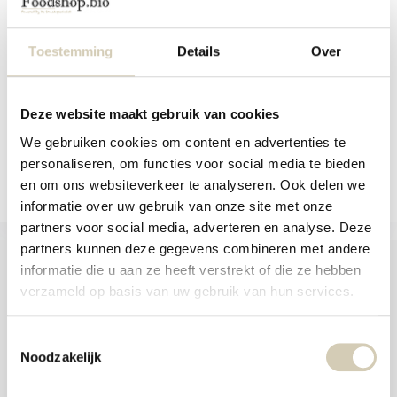
aanr
Plantaardig en biologisch alternatief
werk
voor eiere...
kunt
u
Toestemming
Details
Over
Op voorraad
touc
en
1,19
swip
gebr
Deze website maakt gebruik van cookies
We gebruiken cookies om content en advertenties te
Vergelijk
personaliseren, om functies voor social media te bieden
en om ons websiteverkeer te analyseren. Ook delen we
informatie over uw gebruik van onze site met onze
partners voor social media, adverteren en analyse. Deze
partners kunnen deze gegevens combineren met andere
informatie die u aan ze heeft verstrekt of die ze hebben
verzameld op basis van uw gebruik van hun services.
Foodshop.bio
Toestemmingsselectie
Foodshop.bio is een initiatief van de Smaakspecialist
Noodzakelijk
webshop@desmaakspecialist.nl