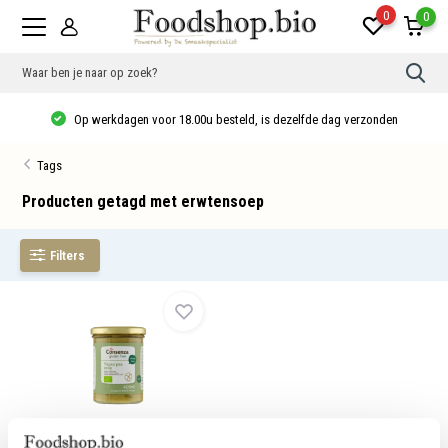
0
0
Gebr
de
pijlt
Op werkdagen voor 18.00u besteld, is dezelfde dag verzonden
op
en
neer
Tags
om
een
besc
Producten getagd met erwtensoep
resu
te
sele
Filters
Druk
op
Ente
om
naar
het
gese
zoek
te
gaan
Als
u
GV Vegan erwtensoep - bio
met