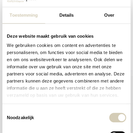
aanr
GV GV Vegan erwtensoep - bio
werk
kunt
Op voorraad
Toestemming
Details
Over
u
touc
4,49
en
swip
gebr
Deze website maakt gebruik van cookies
We gebruiken cookies om content en advertenties te
Vergelijk
personaliseren, om functies voor social media te bieden
en om ons websiteverkeer te analyseren. Ook delen we
informatie over uw gebruik van onze site met onze
partners voor social media, adverteren en analyse. Deze
partners kunnen deze gegevens combineren met andere
informatie die u aan ze heeft verstrekt of die ze hebben
verzameld op basis van uw gebruik van hun services.
Foodshop.bio
Foodshop.bio is een initiatief van de Smaakspecialist
Toestemmingsselectie
Noodzakelijk
webshop@desmaakspecialist.nl