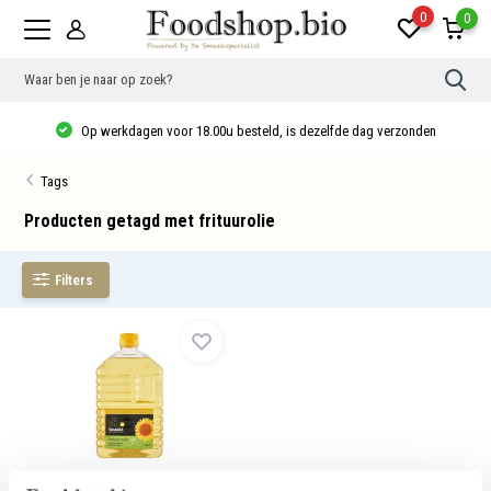
0
0
Gebr
de
pijlt
Op werkdagen voor 18.00u besteld, is dezelfde dag verzonden
op
en
neer
Tags
om
een
besc
Producten getagd met frituurolie
resu
te
sele
Filters
Druk
op
Ente
om
naar
het
gese
zoek
te
gaan
Als
u
Frituurolie bio
met