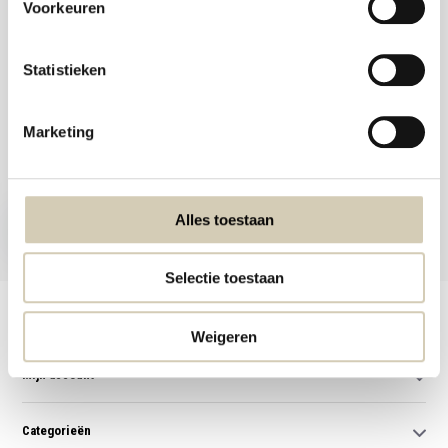
Voorkeuren
Statistieken
Meld je aan voor onze nieuwsbrief en ontvang de beste aanbiedingen en
Marketing
biologische recepten!
Nu inschrijven
Alles toestaan
* Lees hier de wettelijke beperkingen
Selectie toestaan
Klantenservice
Weigeren
Mijn account
Categorieën