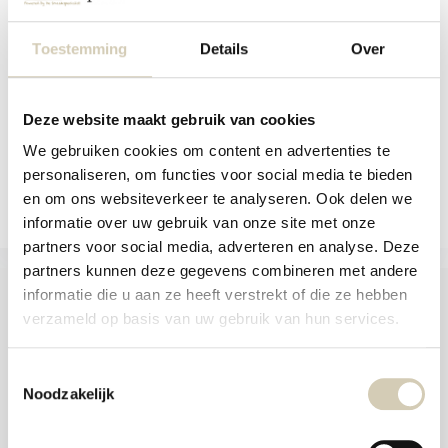
aanr
Biologische cacaonibs met een
Smaakt Granola granen noten
werk
intense cacaosmaak...
kunt
Toestemming
Details
Over
u
Niet op voorraad
Op voorraad
touc
7,89
5,59
en
swip
gebr
Bekijken
Deze website maakt gebruik van cookies
We gebruiken cookies om content en advertenties te
Vergelijk
Vergelijk
personaliseren, om functies voor social media te bieden
en om ons websiteverkeer te analyseren. Ook delen we
informatie over uw gebruik van onze site met onze
partners voor social media, adverteren en analyse. Deze
partners kunnen deze gegevens combineren met andere
informatie die u aan ze heeft verstrekt of die ze hebben
verzameld op basis van uw gebruik van hun services.
Foodshop.bio
Toestemmingsselectie
Foodshop.bio is een initiatief van de Smaakspecialist
Noodzakelijk
webshop@desmaakspecialist.nl