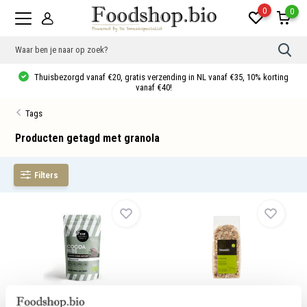
0
0
Gebr
de
pijlt
Thuisbezorgd vanaf €20, gratis verzending in NL vanaf €35, 10% korting
op
vanaf €40!
en
neer
Tags
om
een
besc
Producten getagd met granola
resu
te
sele
Filters
Druk
op
Ente
om
naar
het
gese
zoek
te
gaan
Als
u
Cacao nibs Bio
Granola Granen Noten bio
met